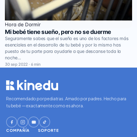
Hora de Dormir
Mi bebé tiene sueño, pero no se duerme
Seguramente sabes que el sueño es uno de los factores más
esenciales en el desarrollo de tu bebé y por lo mismo has
puesto de tu parte para ayudarle a que descanse toda la
noche…
30 sep 2022 · 6 min
Recomendado por pediatras. Amado por padres. Hecho para
tu bebé — exactamente como es ahora.
COMPAÑÍA
SOPORTE