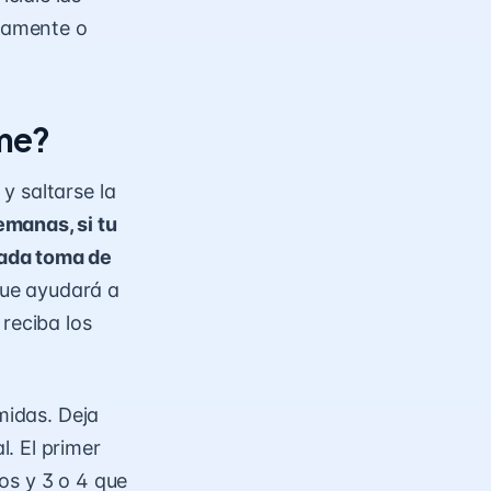
ntamente o
ome?
y saltarse la
emanas, si tu
cada toma de
 que ayudará a
reciba los
midas. Deja
l
. El primer
os y 3 o 4 que