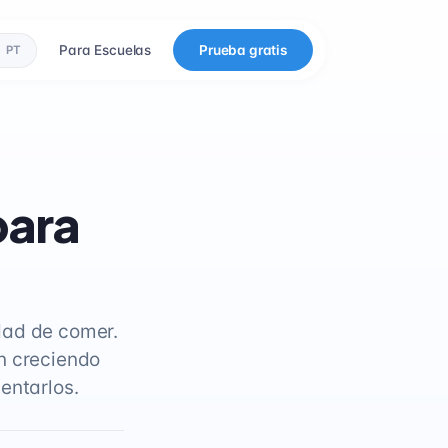
Para Escuelas
Prueba gratis
PT
para
dad de comer.
n creciendo
entarlos.