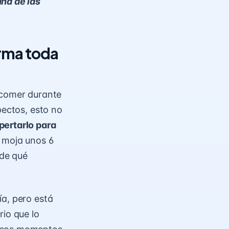
una de las
rma toda
 comer durante
pectos, esto no
pertarlo para
 moja unos 6
 de qué
ía, pero está
rio que lo