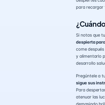
despiertes cu
para recargar 
¿Cuándo 
Si notas que 
despierta par
come después d
y alimentarlo 
desarrollo salu
Pregúntele a t
sigue sus inst
Para despertar
atenuar las luc
demasiado bril