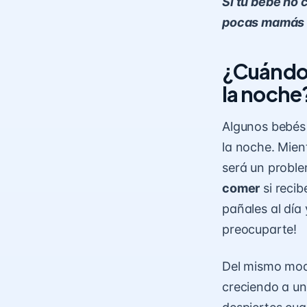
Si tu bebé no 
pocas mamás a
¿Cuándo 
la noche
Algunos bebés 
la noche. Mien
será un probl
comer
si reci
pañales al día
preocuparte!
Del mismo modo
creciendo a un