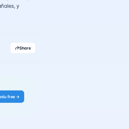
ñales, y
Share
edu free →