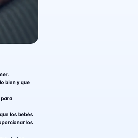
mer.
do bien y que
 para
 que los bebés
oporcionar los