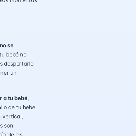
 esos momentos
 no se
 tu bebé no
s despertarlo
ener un
r a tu bebé,
llo de tu bebé.
vertical,
es son
ciale las