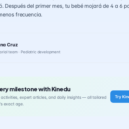
ó
. Después del primer mes, tu bebé mojará de 4 a 6 pa
menos frecuencia.
ana Cruz
orial team · Pediatric development
ery milestone with Kinedu
Try Kin
activities, expert articles, and daily insights — all tailored
's exact age.