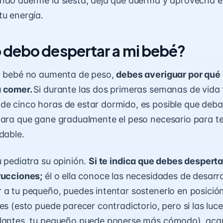
ando duerme la
siesta
, deja que duerma y aprovecha
tu energía.
debo despertar a mi bebé?
tu bebé no aumenta de peso,
debes averiguar por qué
a comer.
Si durante las dos primeras semanas de vida
e cinco horas de estar dormido, es posible que deba
para que gane gradualmente el peso necesario para t
dable.
u
pediatra
su opinión.
Si te indica que debes desperta
rucciones;
él o ella conoce las necesidades de desarro
 a tu pequeño, puedes intentar sostenerlo en posición 
es (esto puede parecer contradictorio, pero si las luc
lantes, tu pequeño puede ponerse más cómodo), acarí