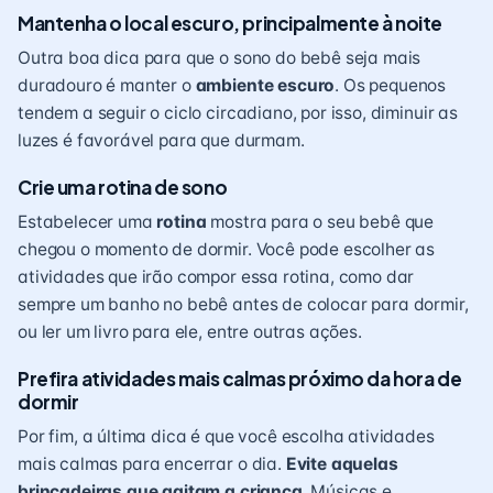
Mantenha o local escuro, principalmente à noite
Outra boa dica para que o sono do bebê seja mais
duradouro é manter o
ambiente escuro
. Os pequenos
tendem a seguir o ciclo circadiano, por isso, diminuir as
luzes é favorável para que durmam.
Crie uma rotina de sono
Estabelecer uma
rotina
mostra para o seu bebê que
chegou o momento de dormir. Você pode escolher as
atividades que irão compor essa rotina, como dar
sempre um banho no bebê antes de colocar para dormir,
ou ler um livro para ele, entre outras ações.
Prefira atividades mais calmas próximo da hora de
dormir
Por fim, a última dica é que você escolha atividades
mais calmas para encerrar o dia.
Evite aquelas
brincadeiras
que agitam a criança
. Músicas e