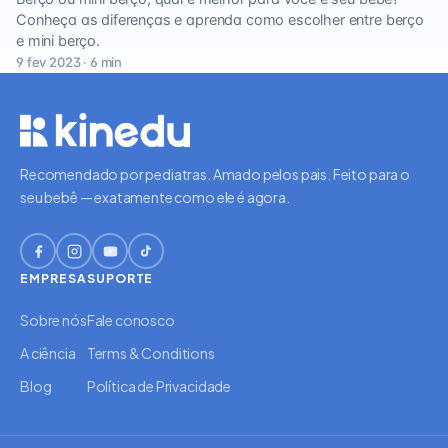
Conheça as diferenças e aprenda como escolher entre berço
e mini berço.
9 fev 2023 · 6 min
Recomendado por pediatras. Amado pelos pais. Feito para o
seu bebê — exatamente como ele é agora.
EMPRESA
SUPORTE
Sobre nós
Fale conosco
A ciência
Terms & Conditions
Blog
Política de Privacidade