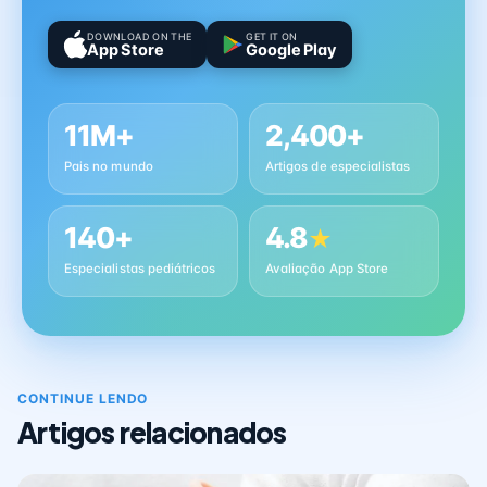
DOWNLOAD ON THE
GET IT ON
App Store
Google Play
11M+
2,400+
Pais no mundo
Artigos de especialistas
140+
4.8
★
Especialistas pediátricos
Avaliação App Store
CONTINUE LENDO
Artigos relacionados