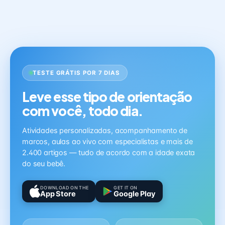
TESTE GRÁTIS POR 7 DIAS
Leve esse tipo de orientação
com você, todo dia.
Atividades personalizadas, acompanhamento de
marcos, aulas ao vivo com especialistas e mais de
2.400 artigos — tudo de acordo com a idade exata
do seu bebê.
DOWNLOAD ON THE
GET IT ON
App Store
Google Play