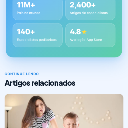
11M+
2,400+
Pais no mundo
Artigos de especialistas
140+
4.8
★
Especialistas pediátricos
Avaliação App Store
CONTINUE LENDO
Artigos relacionados