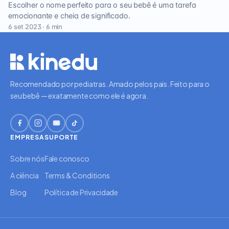
Escolher o nome perfeito para o seu bebê é uma tarefa
emocionante e cheia de significado.
6 set 2023 · 6 min
Recomendado por pediatras. Amado pelos pais. Feito para o
seu bebê — exatamente como ele é agora.
EMPRESA
SUPORTE
Sobre nós
Fale conosco
A ciência
Terms & Conditions
Blog
Política de Privacidade