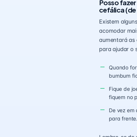
Posso fazer 
cefálica (d
Existem alguns
acomodar mais 
aumentará as c
para ajudar o 
Quando for
bumbum fiqu
Fique de jo
fiquem no 
De vez em 
para frente