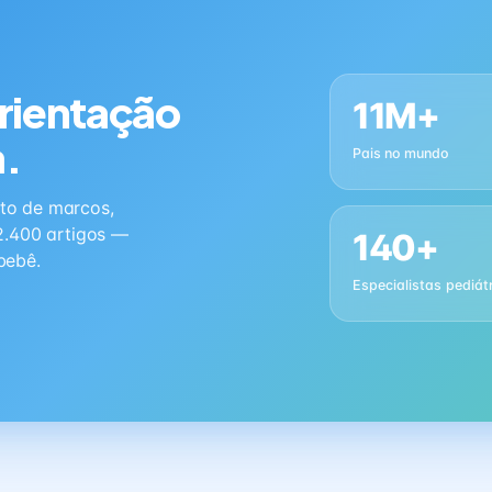
orientação
11M+
a.
Pais no mundo
to de marcos,
2.400 artigos —
140+
bebê.
Especialistas pediát