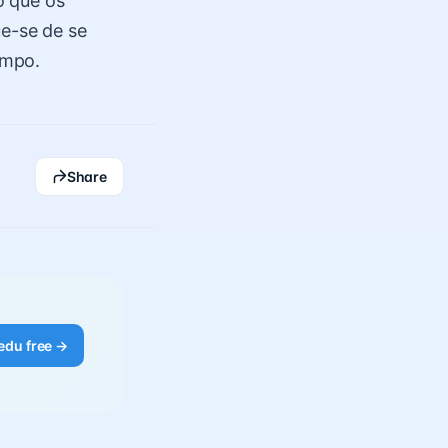
o que os
ue-se de se
empo.
Share
edu free →