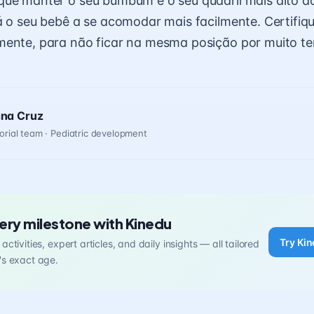
ue manter o seu bumbum e o seu quadril mais alto d
á o seu bebê a se acomodar mais facilmente. Certifiq
mente, para não ficar na mesma posição por muito t
ana Cruz
orial team · Pediatric development
ery milestone with Kinedu
Try Kin
activities, expert articles, and daily insights — all tailored
's exact age.