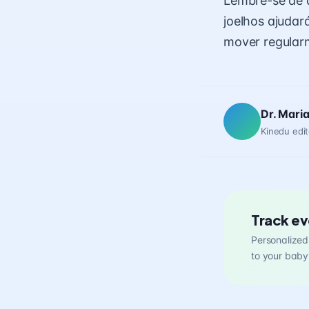
Lembre-se de q
joelhos ajudar
mover regular
Dr. Mari
Kinedu edit
Track ev
Personalized 
to your baby