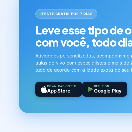
TESTE GRÁTIS POR 7 DIAS
Leve esse tipo de 
com você, todo di
Atividades personalizadas, acompanhamen
aulas ao vivo com especialistas e mais de 
tudo de acordo com a idade exata do seu 
DOWNLOAD ON THE
GET IT ON
App Store
Google Play