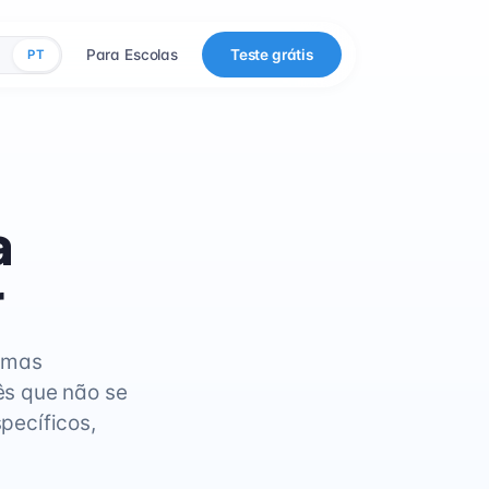
Para Escolas
Teste grátis
PT
a
r
gumas
ês que não se
pecíficos,