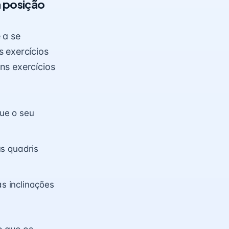
a posição
 a se
 exercícios
ns exercícios
ue o seu
us quadris
s inclinações