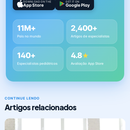
DOWNLOAD ON THE
GET IT ON
App Store
Google Play
11M+
2,400+
Pais no mundo
Artigos de especialistas
140+
4.8
★
Especialistas pediátricos
Avaliação App Store
CONTINUE LENDO
Artigos relacionados