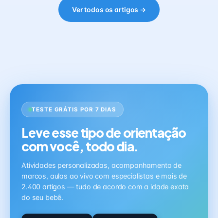
Ver todos os artigos →
TESTE GRÁTIS POR 7 DIAS
Leve esse tipo de orientação
com você, todo dia.
Atividades personalizadas, acompanhamento de
marcos, aulas ao vivo com especialistas e mais de
2.400 artigos — tudo de acordo com a idade exata
do seu bebê.