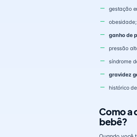
gestação e
obesidade;
ganho de 
pressão alt
síndrome do
gravidez g
histórico d
Como a d
bebê?
Quando você t