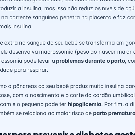
oduzir a insulina, mas isso não reduz os níveis de aç
a na corrente sanguínea penetra na placenta e faz co
ais insulina.
se extra no sangue do seu bebê se transforma em go
 ele desenvolva macrossomia (peso ao nascer maior 
rossomia pode levar a
problemas durante o parto
, c
ldade para respirar.
mo o pâncreas do seu bebê produz muita insulina par
cose, com o nascimento e o corte do cordão umbilical
cam e o pequeno pode ter
hipoglicemia
. Por fim, a d
mbém se relaciona ao maior risco de
parto prematur
zer para prevenir a diabetes ges