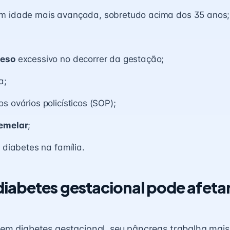
m idade mais avançada, sobretudo acima dos 35 anos;
peso
excessivo no decorrer da gestação;
a;
s ovários policísticos (SOP);
emelar
;
e diabetes na família.
iabetes gestacional pode afetar
em diabetes gestacional, seu pâncreas trabalha mais