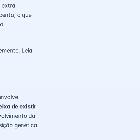
 extra
centa, o que
 a
cemente. Leia
envolve
ixa de existir
volvimento da
sição genética.