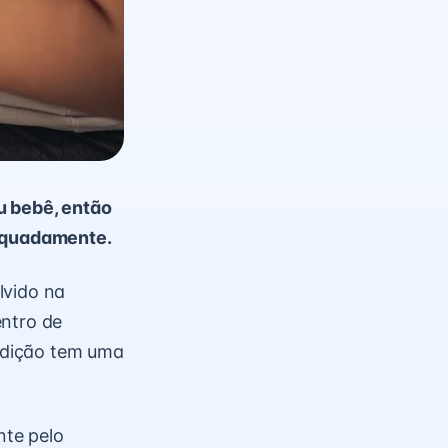
u bebê, então
dequadamente.
lvido na
ntro de
ndição tem uma
nte pelo