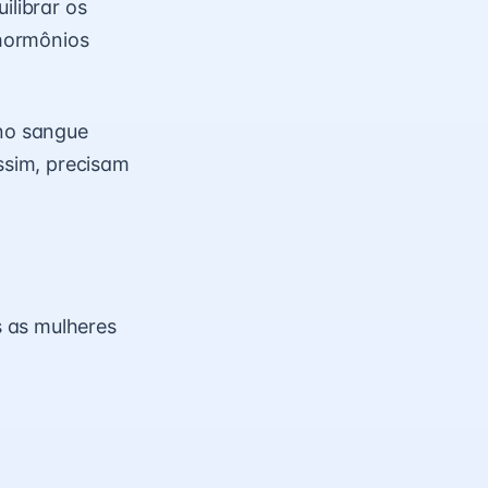
ilibrar os
hormônios
 no sangue
ssim, precisam
 as mulheres