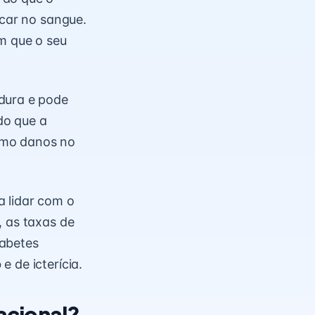
úcar no sangue.
m que o seu
rdura e pode
do que a
omo danos no
a lidar com o
, as taxas de
iabetes
o
e de icterícia.
tacional?