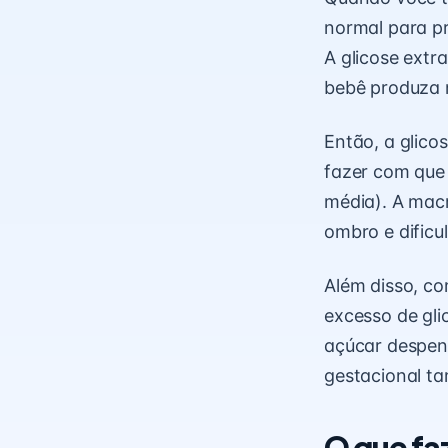
normal para pr
A glicose extr
bebê produza m
Então, a glico
fazer com que
média). A mac
ombro e dificu
Além disso, co
excesso de gli
açúcar despen
gestacional ta
O que fa