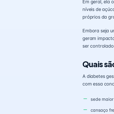
Em geral, ela 
níveis de açú
próprios da gr
Embora seja um
geram impacto
ser controlado
Quais sã
A diabetes ge
com essa cond
sede maior
cansaço fr