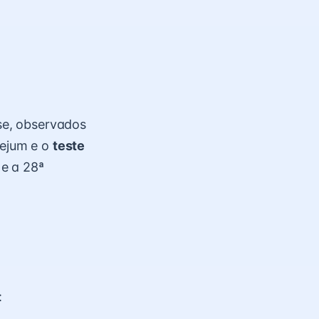
ose, observados
 jejum e o
teste
 e a 28ª
: