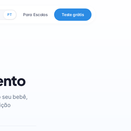
Para Escolas
Teste grátis
PT
ento
 seu bebê,
dição