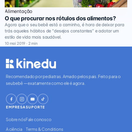
Alimentação
O que procurar nos rótulos dos alimentos?
Agora que o seu bebê está a caminho, é hora de deixar para
trás aqueles hábitos de “desejos constantes” e adotar um
estilo de vida mais saudável.
10 mai 2019 · 2 min
Recomendado por pediatras. Amado pelos pais. Feito para o
seu bebê — exatamente como ele é agora.
EMPRESA
SUPORTE
Sobre nós
Fale conosco
A ciência
Terms & Conditions