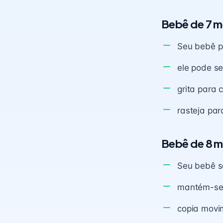
Bebê de 7 m
Seu bebê p
ele pode se
grita para
rasteja par
Bebê de 8 
Seu bebê s
mantém-se 
copia movi