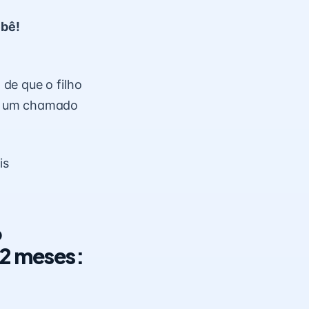
ebê!
de que o filho
 a um chamado
is
o
12 meses: