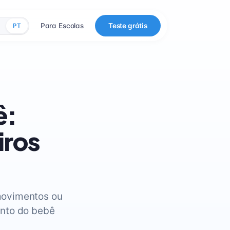
Para Escolas
Teste grátis
PT
ê:
iros
movimentos ou
ento do bebê