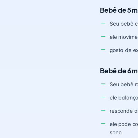
Bebê de 5 m
Seu bebê c
ele movime
gosta de e
Bebê de 6 m
Seu bebê r
ele balança
responde ao
ele pode c
sono.