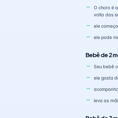
O choro é a
volta das s
ele começa 
ele pode m
Bebê de 2 m
Seu bebê c
ele gosta d
acompanha 
leva as mã