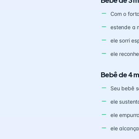
Bebê de 3 
Com o fort
estende a 
ele sorri 
ele reconhe
Bebê de 4 
Seu bebê se
ele susten
ele empurra
ele alcanç