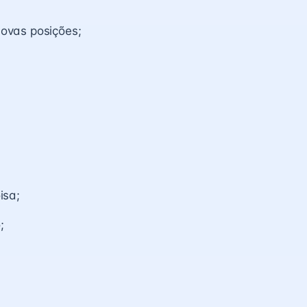
novas posições;
isa;
;