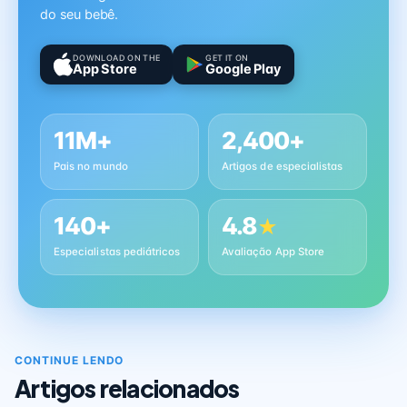
do seu bebê.
DOWNLOAD ON THE
GET IT ON
App Store
Google Play
11M+
2,400+
Pais no mundo
Artigos de especialistas
140+
4.8
★
Especialistas pediátricos
Avaliação App Store
CONTINUE LENDO
Artigos relacionados