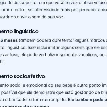
ágio de descoberta, em que você talvez o observe u
orar a outra, se interessando mais por perceber coi
rrir ao ouvir o som da sua voz.
ento linguístico
 3 meses
também poderá apresentar alguns marcos 
o linguístico. Isso inclui imitar alguns sons que ele e
essa fase, ele pode verbalizar somente vocálicos, ao 
h”.
ento socioafetivo
nto social e emocional do seu bebê é outro ponto i
 possível que ele demonstre que está gostando de br
o a brincadeira for interrompida.
Ele também pode p
o com o rosto e o corpo.