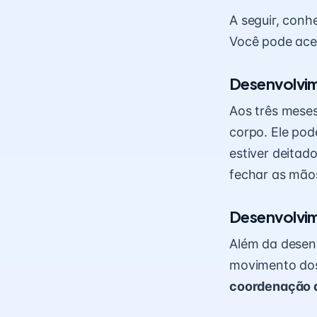
A seguir, conh
Você pode ace
Desenvolvim
Aos três meses
corpo. Ele pod
estiver deitad
fechar as mão
Desenvolvim
Além da desenv
movimento dos
coordenação a