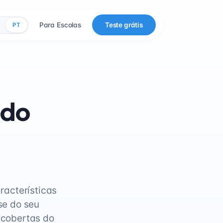
Para Escolas
Teste grátis
PT
 do
racterísticas
se do seu
scobertas do