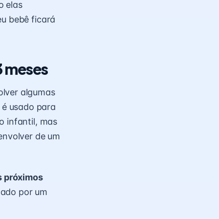
o elas
eu bebê ficará
3 meses
lver algumas
o é usado para
 infantil, mas
senvolver de um
s próximos
hado por um