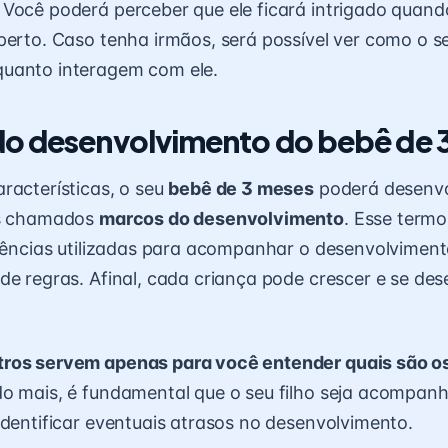
. Você poderá perceber que ele ficará intrigado quand
perto. Caso tenha irmãos, será possível ver como o s
uanto interagem com ele.
o desenvolvimento do bebê de 
racterísticas, o seu
bebê de 3 meses
poderá desenvo
os chamados
marcos do desenvolvimento
. Esse term
erências utilizadas para acompanhar o desenvolvimento
de regras. Afinal, cada criança pode crescer e se de
ros servem apenas para você entender quais são o
o mais, é fundamental que o seu filho seja acompan
identificar eventuais
atrasos no desenvolvimento
.