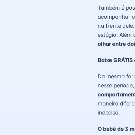
Também é possí
acompanhar os
na frente dele
estágio. Além 
olhar entre do
Baixe GRÁTIS 
Da mesma form
nesse período
comportament
maneira difere
indeciso.
O bebê de 3 m