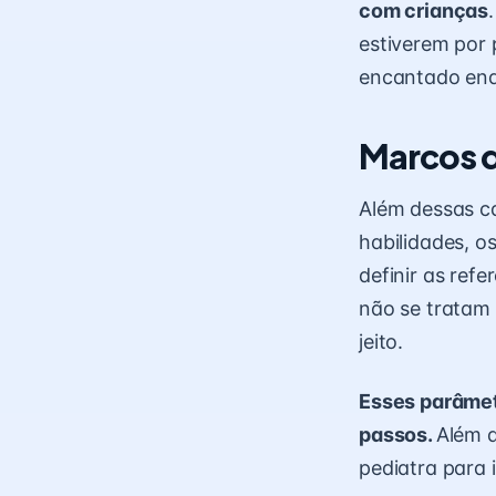
com crianças
estiverem por 
encantado enq
Marcos d
Além dessas ca
habilidades, 
definir as ref
não se tratam 
jeito.
Esses parâmet
passos.
Além d
pediatra para 