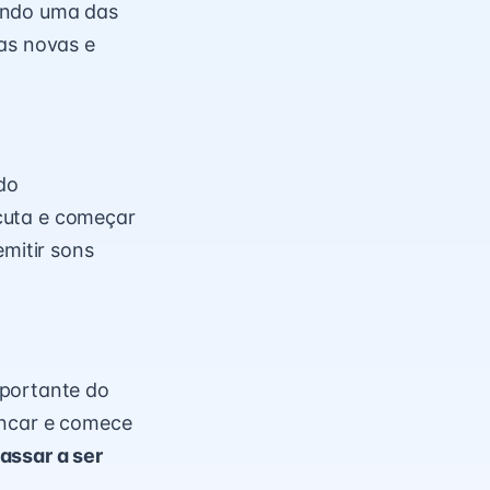
sando uma das
sas novas e
do
scuta e começar
emitir sons
mportante do
incar e comece
assar a ser