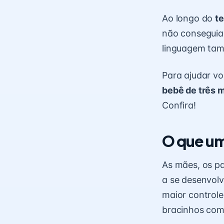
Ao longo do
t
não conseguia,
linguagem tam
Para ajudar v
bebê de três 
Confira!
O que um
As mães, os p
a se desenvolv
maior controle
bracinhos com