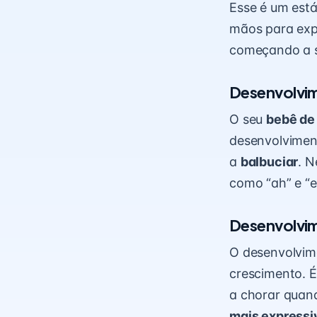
Esse é um est
mãos para expl
começando a so
Desenvolvim
O seu
bebê de
desenvolviment
a
balbuciar
. N
como “ah” e “e
Desenvolvim
O desenvolvime
crescimento. É
a chorar quand
mais expressiv