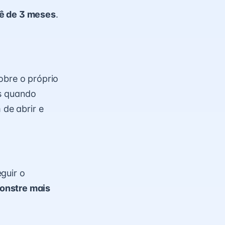
ê de 3 meses
.
obre o próprio
as quando
 de abrir e
guir o
onstre mais