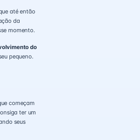
que até então
ração da
esse momento.
volvimento do
 seu pequeno.
s que começam
consiga ter um
sando seus