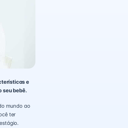
terísticas e
o seu bebê.
 do mundo ao
ocê ter
estágio.