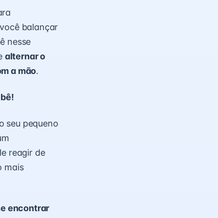
ara
você balançar
bê nesse
de
alternar o
com a mão
.
ebê!
no seu pequeno
 um
le reagir de
o mais
e encontrar