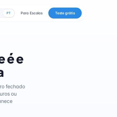
Para Escolas
Teste grátis
PT
 é e
a
ero fechado
uros ou
manece