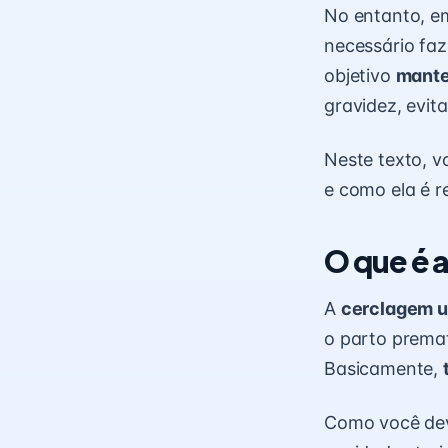
No entanto, em
necessário fa
objetivo
manter
gravidez, evi
Neste texto, 
e como ela é r
O que é 
A
cerclagem u
o parto premat
Basicamente,
Como você deve