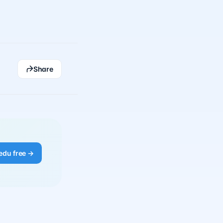
Share
edu free →