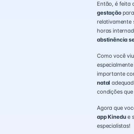
Então, é feita
gestação
para
relativamente 
horas interna
abstinência s
Como você vi
especialmente 
importante con
natal
adequadam
condições que
Agora que você
app Kinedu
e 
especialistas!