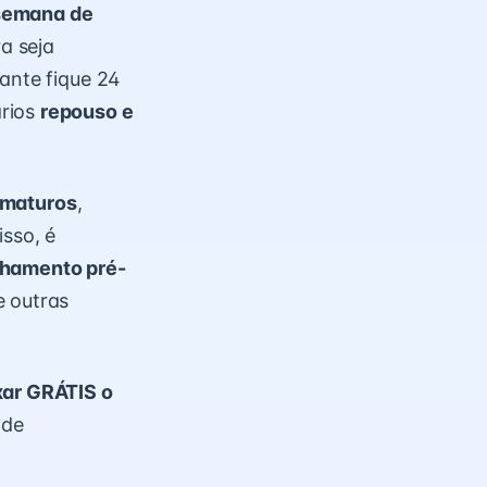
 semana de
a seja
tante fique 24
ários
repouso e
ematuros
,
isso, é
hamento pré-
e outras
xar GRÁTIS o
 de