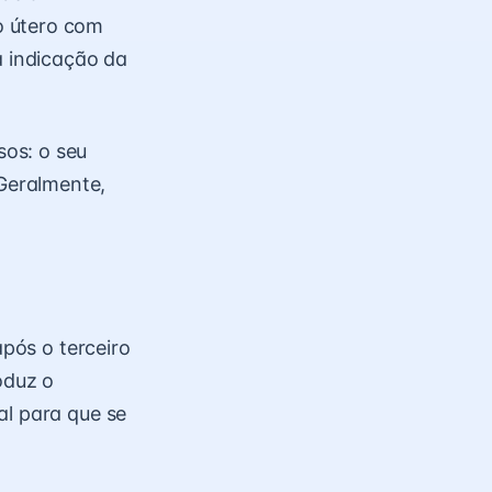
o útero com
a indicação da
os: o seu
Geralmente,
pós o terceiro
oduz o
al para que se