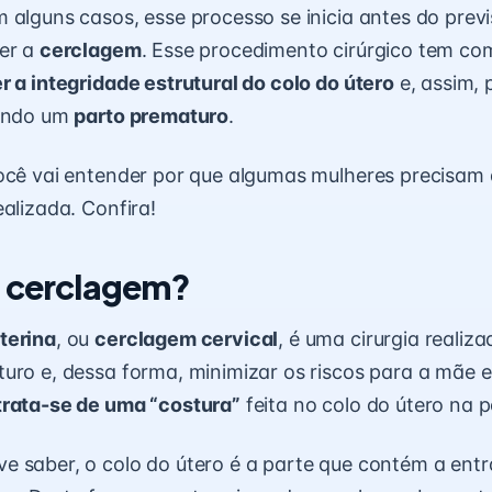
 alguns casos, esse processo se inicia antes do prev
zer a
cerclagem
. Esse procedimento cirúrgico tem com
 a integridade estrutural do colo do útero
e, assim, 
tando um
parto prematuro
.
você vai entender por que algumas mulheres precisam
ealizada. Confira!
a cerclagem?
terina
, ou
cerclagem cervical
, é uma cirurgia realiza
uro e, dessa forma, minimizar os riscos para a mãe e
trata-se de uma “costura”
feita no colo do útero na p
 saber, o colo do útero é a parte que contém a ent