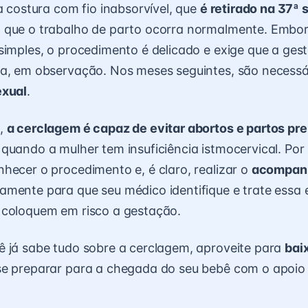
 a costura com fio inabsorvível, que
é retirado na 37ª
 que o trabalho de parto ocorra normalmente. Embor
simples, o procedimento é delicado e exige que a ges
da, em observação. Nos meses seguintes, são necess
exual
.
u,
a cerclagem é capaz de evitar abortos e partos pr
quando a mulher tem insuficiência istmocervical. Por 
hecer o procedimento e, é claro, realizar o
acompan
ente para que seu médico identifique e trate essa 
 coloquem em risco a gestação.
 já sabe tudo sobre a cerclagem, aproveite para
bai
se preparar para a chegada do seu bebê com o apoio