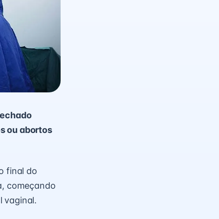
 fechado
s ou abortos
 final do
na, começando
 vaginal.