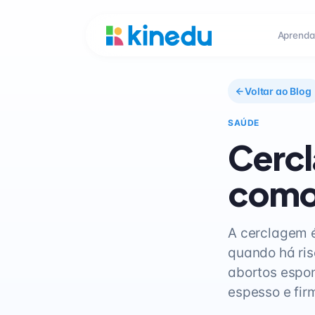
Aprenda
Voltar ao Blog
SAÚDE
Cercl
como 
A cerclagem é
quando há ris
abortos espon
espesso e firm