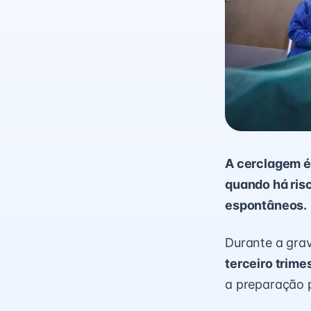
A cerclagem é 
quando há ris
espontâneos.
Durante a grav
terceiro trime
a preparação p