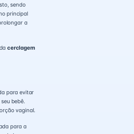
isto, sendo
o principal
prolongar a
 da
cerclagem
da para evitar
 seu bebê.
orção vaginal.
rada para a