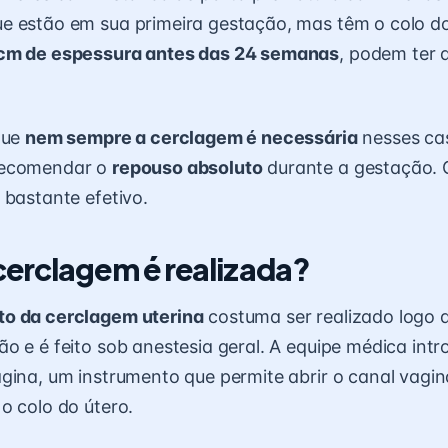
e estão em sua primeira gestação, mas têm o colo d
cm de espessura antes das 24 semanas
, podem ter 
que
nem sempre a cerclagem é necessária
nesses cas
recomendar o
repouso absoluto
durante a gestação. 
 bastante efetivo.
erclagem é realizada?
o da cerclagem uterina
costuma ser realizado logo a
o e é feito sob anestesia geral. A equipe médica intr
gina, um instrumento que permite abrir o canal vagin
o colo do útero.