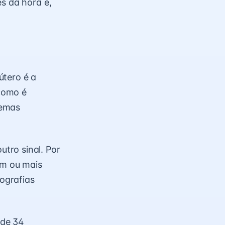
s da hora e,
útero é a
 como é
lemas
tro sinal. Por
um ou mais
ografias
 de 34