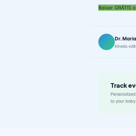
Baixar GRÁTIS o
Dr. Mari
Kinedu edit
Track ev
Personalized 
to your baby