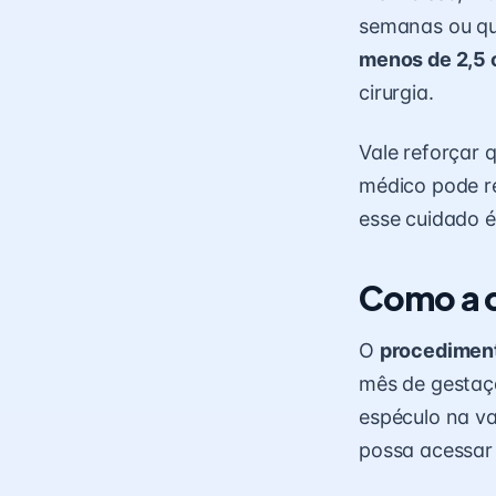
semanas ou qu
menos de 2,5 
cirurgia.
Vale reforçar 
médico pode 
esse cuidado é
Como a c
O
procediment
mês de gestaçã
espéculo na va
possa acessar 