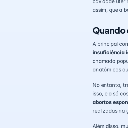
cavidade uteri
assim, que a 
Quando es
A principal co
insuficiência 
chamado popul
anatômicos ou 
No entanto, t
isso, ela só c
abortos espo
realizadas na 
Além disso, m