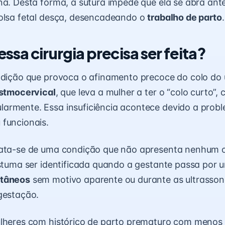
na. Desta forma, a sutura impede que ela se abra ante
bolsa fetal desça, desencadeando o
trabalho de parto
.
sa cirurgia precisa ser feita?
ndição que provoca o afinamento precoce do colo do 
istmocervical
, que leva a mulher a ter o “colo curto”,
armente. Essa insuficiência acontece devido a prob
funcionais.
rata-se de uma condição que não apresenta nenhum ou
ostuma ser identificada quando a gestante passa por 
ntâneos
sem motivo aparente ou durante as ultrasson
gestação.
ulheres com histórico de parto prematuro com menos