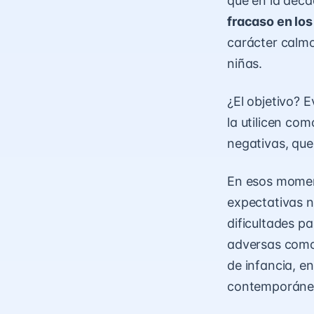
que en la déc
fracaso en los
carácter calmo
niñas.
¿El objetivo? 
la utilicen co
negativas, que
En esos momen
expectativas n
dificultades p
adversas como 
de infancia, e
contemporáneo