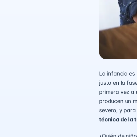
La infancia es
justo en la fas
primera vez a 
producen un ma
severo, y para
técnica de la 
¿Quién de niño