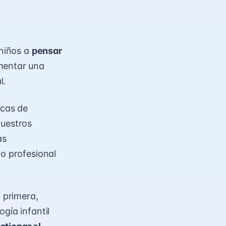
 niños a
pensar
imentar una
l.
icas de
uestros
as
io profesional
a primera,
gía infantil