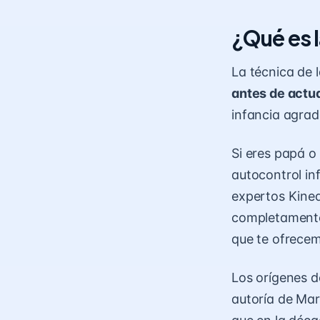
¿Qué es l
La técnica de 
antes de actu
infancia agrada
Si eres papá o
autocontrol in
expertos Kine
completamente
que te ofrece
Los orígenes d
autoría de Mar