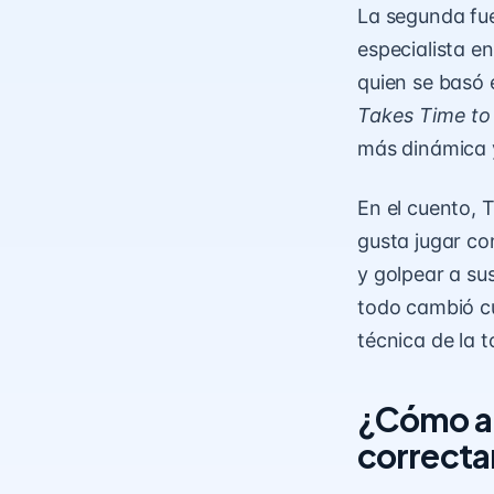
La segunda fue
especialista e
quien se basó e
Takes Time to
más dinámica y
En el cuento, 
gusta jugar co
y golpear a su
todo cambió cu
técnica de la 
¿Cómo apl
correct