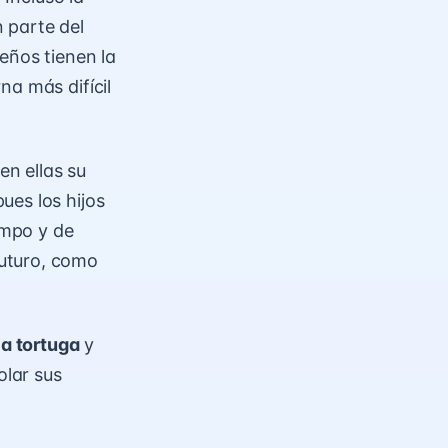
 parte del
eños tienen la
na más difícil
n ellas su
ues los hijos
empo y de
uturo, como
la tortuga
y
lar sus