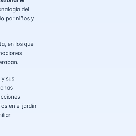
stionar el
nalogía del
do por niños y
ta, en los que
emociones
peraban.
 y sus
uchas
acciones
os en el jardín
iliar