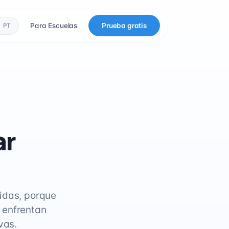
Para Escuelas
Prueba gratis
PT
ar
idas, porque
e enfrentan
vas.