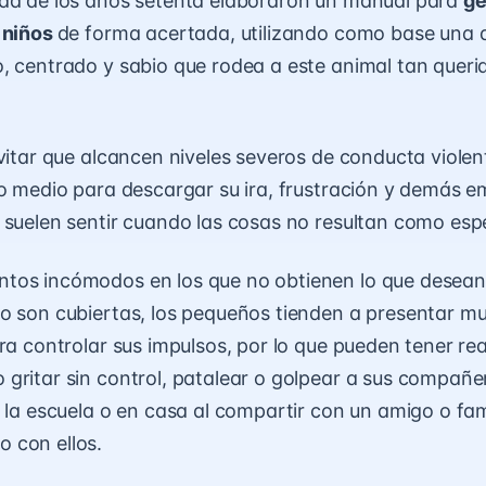
ada de los años setenta elaboraron un manual para
ge
 niños
de forma acertada, utilizando como base una a
, centrado y sabio que rodea a este animal tan queri
Evitar que alcancen niveles severos de conducta violen
mo medio para descargar su ira, frustración y demás 
 suelen sentir cuando las cosas no resultan como es
tos incómodos en los que no obtienen lo que desean
o son cubiertas, los pequeños tienden a presentar m
ara controlar sus impulsos, por lo que pueden tener re
gritar sin control, patalear o golpear a sus compañer
n la escuela o en casa al compartir con un amigo o fam
 con ellos.