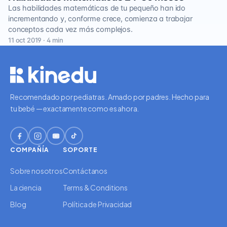
Las habilidades matemáticas de tu pequeño han ido
incrementando y, conforme crece, comienza a trabajar
conceptos cada vez más complejos.
11 oct 2019 · 4 min
Recomendado por pediatras. Amado por padres. Hecho para
tu bebé — exactamente como es ahora.
COMPAÑÍA
SOPORTE
Sobre nosotros
Contáctanos
La ciencia
Terms & Conditions
Blog
Política de Privacidad