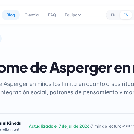
Blog
Ciencia
FAQ
Equipo
EN
ES
ome de Asperger en 
 Asperger en niños los limita en cuanto a sus ritu
 integración social, patrones de pensamiento y ma
rial Kinedu
Actualizado el 7 de jul de 2026
7 min de lectura
Public
rollo infantil