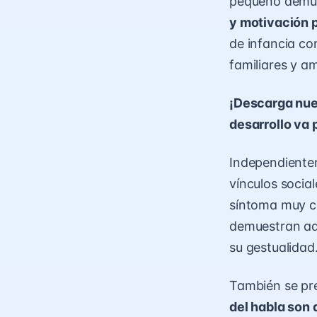
pequeño demue
y motivación 
de infancia co
familiares y a
¡Descarga nues
desarrollo va
Independientem
vínculos socia
síntoma muy co
demuestran a
su gestualidad
También se pr
del habla son