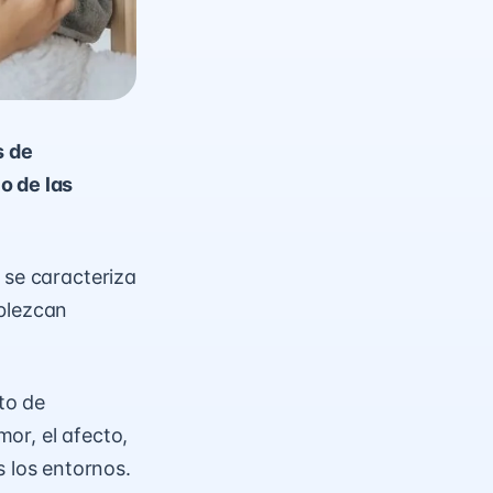
s de
o de las
 se caracteriza
ablezcan
to de
or, el afecto,
 los entornos.