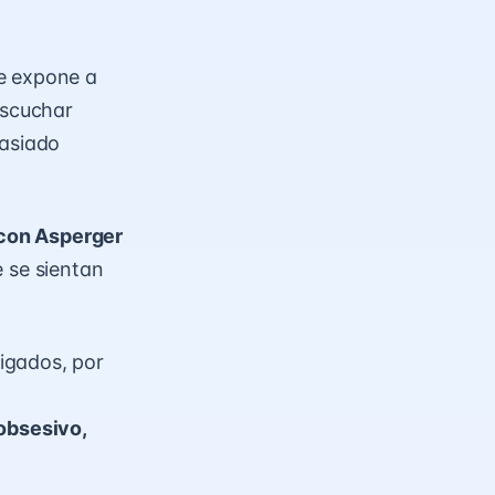
se expone a
escuchar
masiado
con Asperger
 se sientan
igados, por
o
obsesivo,