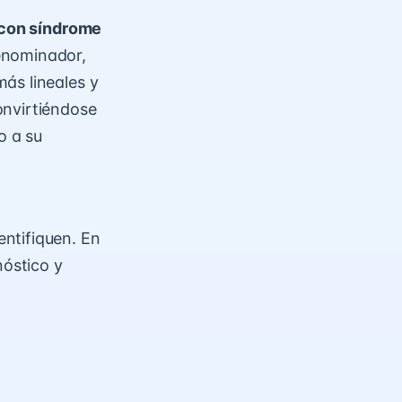
 con síndrome
enominador,
ás lineales y
onvirtiéndose
o a su
entifiquen. En
nóstico y