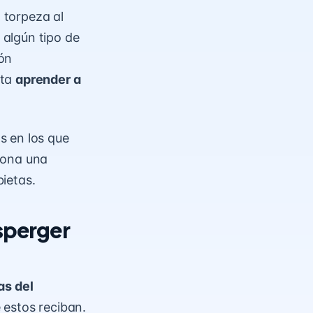
o torpeza al
algún tipo de
ón
sta
aprender a
s en los que
iona una
ietas.
sperger
as del
 estos reciban.