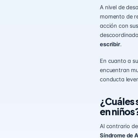
A nivel de desa
momento de rea
acción con sus
descoordinada
escribir
.
En cuanto a su
encuentran muy
conducta levem
¿Cuáles 
en niños
Al contrario d
Síndrome de A