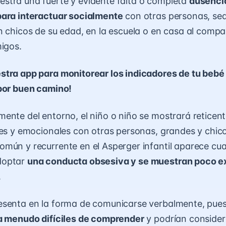
stra una fuerte y evidente falta o completa
ausenci
para interactuar socialmente
con otras personas, sea 
n chicos de su edad, en la escuela o en casa al compa
migos.
tra app para monitorear los indicadores de tu bebé 
 por buen camino!
ente del entorno, el niño o niño se mostrará reticent
les y emocionales con otras personas, grandes y chic
mún y recurrente en el Asperger infantil aparece cu
doptar
una conducta obsesiva y se muestran poco e
.
esenta en la forma de comunicarse verbalmente, pue
 a menudo difíciles de comprender
y podrían consider