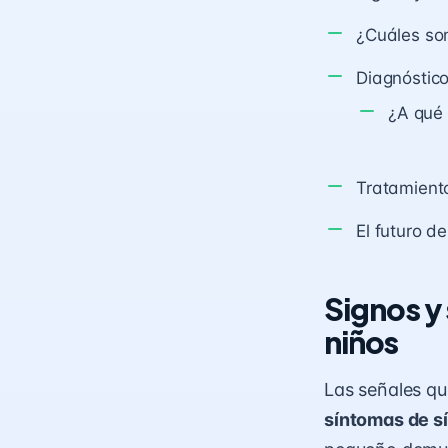
¿Cuáles so
Diagnóstic
¿A qué 
Tratamient
El futuro d
Signos y
niños
Las señales qu
síntomas de s