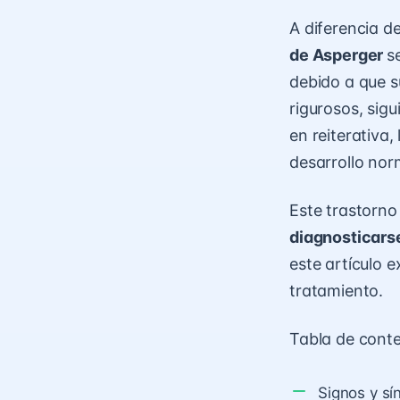
A diferencia d
de Asperger
s
debido a que s
rigurosos, sig
en reiterativa
desarrollo nor
Este trastorn
diagnosticars
este artículo 
tratamiento.
Tabla de cont
Signos y s