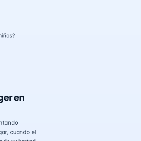
niños?
ger en
entando
gar, cuando el