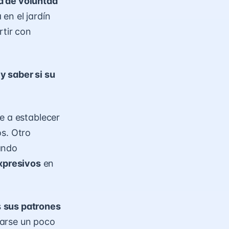
a de voluntad
en el jardín
rtir con
y saber si su
e a establecer
os. Otro
ando
xpresivos
en
s
sus patrones
arse un poco