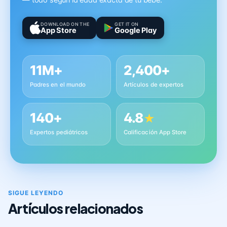
— todo según la edad exacta de tu bebé.
DOWNLOAD ON THE
GET IT ON
App Store
Google Play
11M+
2,400+
Padres en el mundo
Artículos de expertos
140+
4.8
★
Expertos pediátricos
Calificación App Store
SIGUE LEYENDO
Artículos relacionados