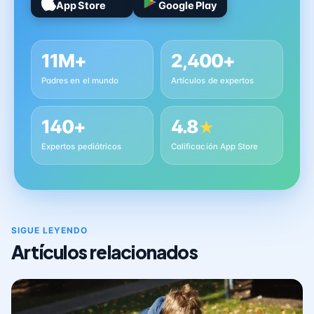
App Store
Google Play
11M+
2,400+
Padres en el mundo
Artículos de expertos
140+
4.8
★
Expertos pediátricos
Calificación App Store
SIGUE LEYENDO
Artículos relacionados