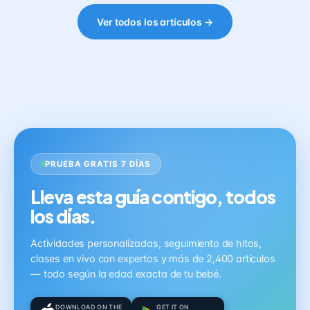
Ver todos los artículos →
PRUEBA GRATIS 7 DÍAS
Lleva esta guía contigo, todos
los días.
Actividades personalizadas, seguimiento de hitos,
clases en vivo con expertos y más de 2,400 artículos
— todo según la edad exacta de tu bebé.
DOWNLOAD ON THE
GET IT ON