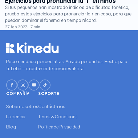
Ejercicios para pronunciar la “r” en niños
Si tus pequeños han mostrado indicios de dificultad fonética,
prueba estos ejercicios para pronunciar la r en casa, para que
puedan dominar el fonema en tiempo récord.
27 feb 2023 · 7 min
Recomendado por pediatras. Amado por padres. Hecho para
tu bebé — exactamente como es ahora.
COMPAÑÍA
SOPORTE
Sobre nosotros
Contáctanos
La ciencia
Terms & Conditions
Blog
Política de Privacidad