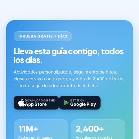
PRUEBA GRATIS 7 DÍAS
Lleva esta guía contigo, todos
los días.
Actividades personalizadas, seguimiento de hitos,
clases en vivo con expertos y más de 2,400 artículos
— todo según la edad exacta de tu bebé.
DOWNLOAD ON THE
GET IT ON
App Store
Google Play
11M+
2,400+
Padres en el mundo
Artículos de expertos