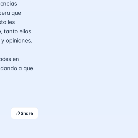
eencias
pera que
to les
 tanto ellos
 y opiniones.
dades en
yudando a que
Share