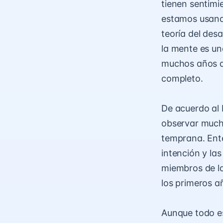
tienen sentimi
estamos usando
teoría del desa
la mente es un
muchos años de
completo.
De acuerdo al
observar mucha
temprana. Ente
intención y la
miembros de la
los primeros añ
Aunque todo es