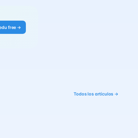
edu free →
Todos los artículos →