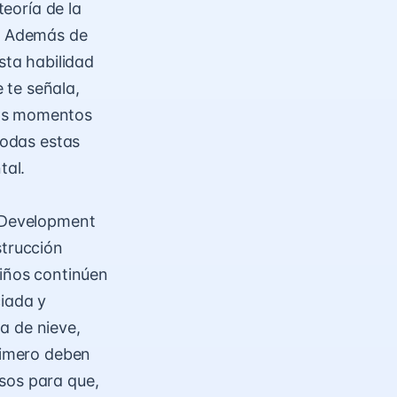
teoría de la
a. Además de
sta habilidad
 te señala,
los momentos
Todas estas
tal.
l Development
strucción
niños continúen
ciada y
a de nieve,
primero deben
sos para que,