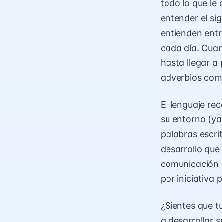
todo lo que le 
entender el si
entienden entr
cada día. Cua
hasta llegar a
adverbios co
El lenguaje re
su entorno (ya
palabras escri
desarrollo que
comunicación c
por iniciativa 
¿Sientes que tu
a desarrollar s