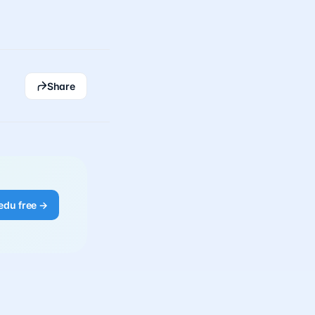
Share
edu free →