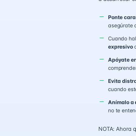
Ponte cara 
asegúrate d
Cuando hab
expresivo
o
Apóyate en
comprender 
Evita dist
cuando est
Anímalo a 
no te enten
NOTA: Ahora qu