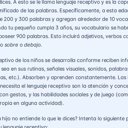
dices. A esto se le llama lenguaje receptivo y es la ca
gnificado de las palabras. Específicamente, a esta eda
e 200 y 300 palabras y agregan alrededor de 10 voc
ndo tu pequeño cumpla 3 años, su vocabulario se hab
 poseer 900 palabras. Esto incluirá adjetivos, verbos 
mo
sobre
o
debajo
.
ceptivo de los niños se desarrolla conforme reciben i
 sea en sus rutinas, señales visuales, sonidos, palabr
tas, etc.). Absorben y aprenden constantemente. Las
 necesita el lenguaje receptivo son la atención y conce
on gestos, y las habilidades sociales y de juego (como
propia en alguna actividad).
 hijo no entiende lo que le dices? Intenta lo siguiente
u lenguaje receptivo: