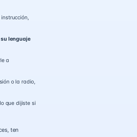
instrucción,
su lenguaje
le a
ión o la radio,
o que dijiste si
ces, ten