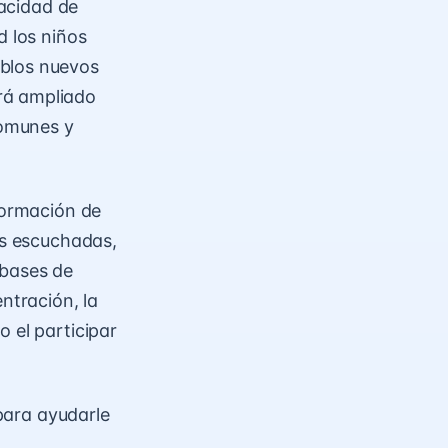
pacidad de
d los niños
ablos nuevos
rá ampliado
comunes y
nformación de
as escuchadas,
 bases de
ntración, la
 el participar
 para ayudarle