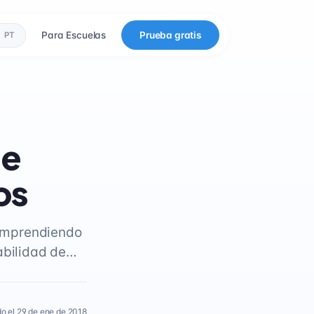
Para Escuelas
Prueba gratis
PT
ue
os
 comprendiendo
habilidad de…
o el 29 de ene de 2018