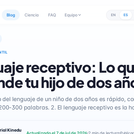
Blog
Ciencia
FAQ
Equipo
EN
ES
NTIL
aje receptivo: Lo q
nde tu hijo de dos añ
llo del lenguaje de un niño de dos años es rápido,
200-300 palabras. 2. El lenguaje receptivo es la 
rial Kinedu
Actualizado el 7 de jul de 2026
2 min de lectura
Publicad