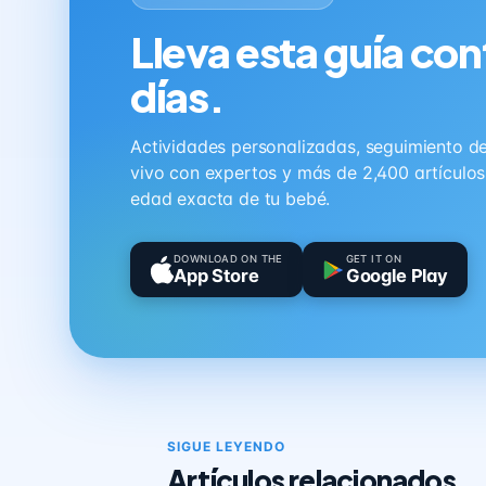
Lleva esta guía con
días.
Actividades personalizadas, seguimiento de 
vivo con expertos y más de 2,400 artículo
edad exacta de tu bebé.
DOWNLOAD ON THE
GET IT ON
App Store
Google Play
SIGUE LEYENDO
Artículos relacionados