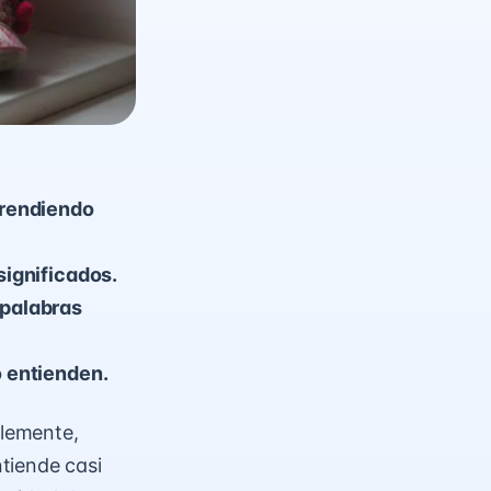
mprendiendo
significados.
 palabras
o entienden.
blemente,
tiende casi