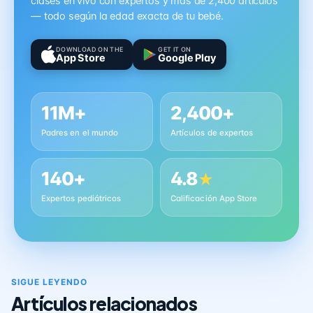
clases en vivo con expertos y más de 2,400 artículos
— todo según la edad exacta de tu bebé.
DOWNLOAD ON THE
GET IT ON
App Store
Google Play
11M+
2,400+
Padres en el mundo
Artículos de expertos
140+
4.8
★
Expertos pediátricos
Calificación App Store
SIGUE LEYENDO
Artículos relacionados