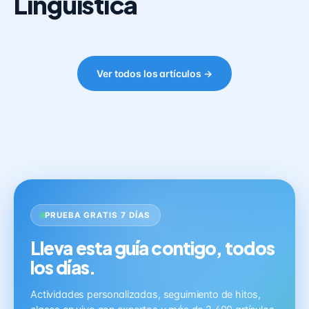
Lingüística
Ver todos los artículos →
PRUEBA GRATIS 7 DÍAS
Lleva esta guía contigo, todos
los días.
Actividades personalizadas, seguimiento de hitos,