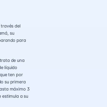
 través del
amá, su
eparando para
trata de una
e líquido
 que ten por
do su primera
 hasta máximo 3
 estimula a su