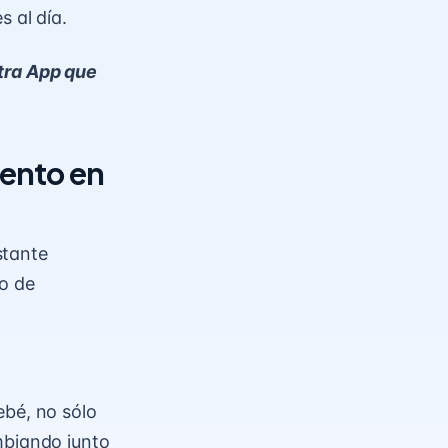
 al día.
tra App que
iento en
stante
po de
ebé, no sólo
mbiando junto