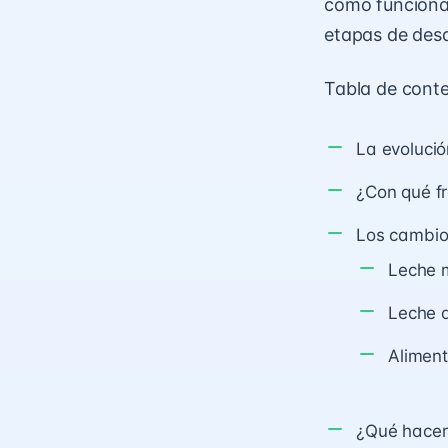
cómo funciona 
etapas de desar
Tabla de cont
La evoluci
¿Con qué f
Los cambios
Leche 
Leche 
Aliment
¿Qué hacer