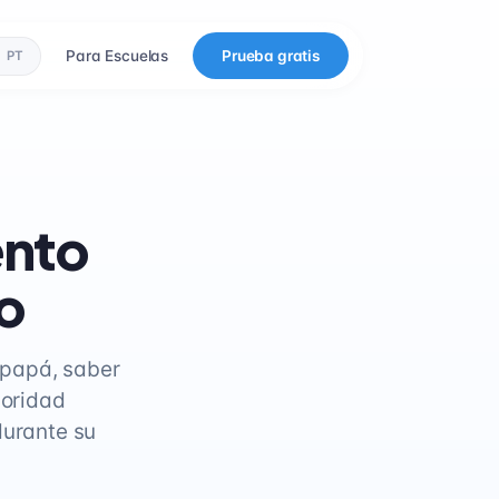
Para Escuelas
Prueba gratis
PT
ento
o
 papá, saber
ioridad
durante su