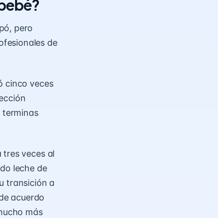
 bebé?
pó, pero
ofesionales de
ó cinco veces
sección
e terminas
 tres veces al
ndo leche de
u transición a
, de acuerdo
e mucho más