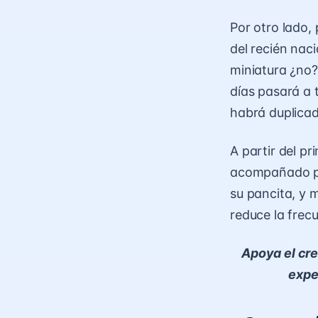
Por otro lado,
del recién nac
miniatura ¿no?
días pasará a 
habrá duplicad
A partir del p
acompañado po
su pancita, y 
reduce la frec
Apoya el cre
exper