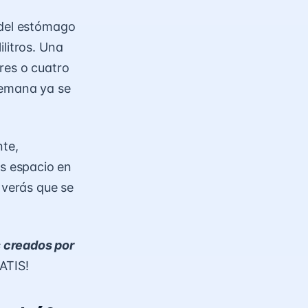
 del estómago
litros. Una
res o cuatro
semana ya se
nte,
s espacio en
 verás que se
s creados por
ATIS!