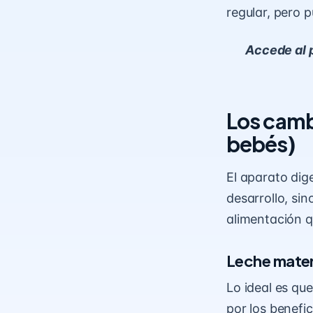
regular, pero 
Accede al 
Los camb
bebés
)
El aparato dig
desarrollo, si
alimentación q
Leche mate
Lo ideal es qu
por los benefi