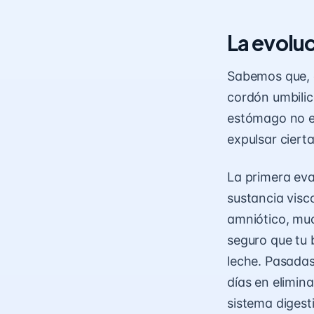
La evoluc
Sabemos que, d
cordón umbilic
estómago no es
expulsar ciert
La primera eva
sustancia visc
amniótico, muc
seguro que tu 
leche. Pasadas
días en elimin
sistema digest