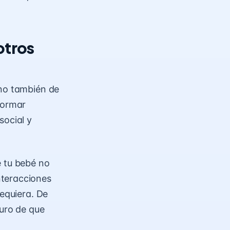
otros
ino también de
formar
social y
e tu bebé no
nteracciones
requiera. De
guro de que