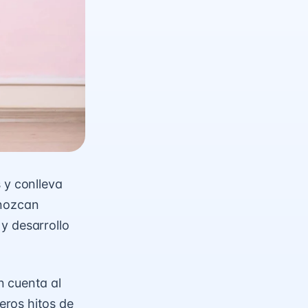
 y conlleva
onozcan
y desarrollo
n cuenta al
meros
hitos de