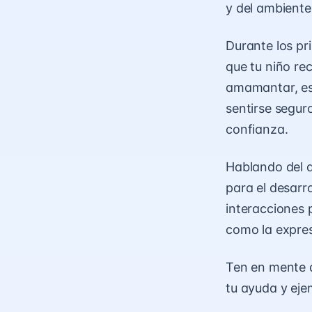
y del ambiente 
Durante los pr
que tu niño re
amamantar, est
sentirse segur
confianza.
Hablando del a
para el
desarro
interacciones 
como la expres
Ten en mente 
tu ayuda y eje