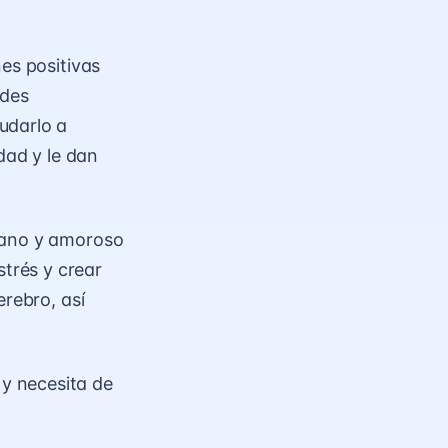
es positivas
edes
udarlo a
dad y le dan
 sano y amoroso
strés y crear
erebro, así
y necesita de