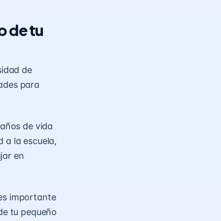
o de tu
sidad de
dades para
 años de vida
 a la escuela,
jar en
 es importante
 de tu pequeño