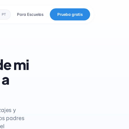
Para Escuelas
Prueba gratis
PT
de mi
 a
zajes y
los padres
el