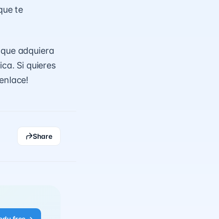
que te
 que adquiera
ca. Si quieres
 enlace
!
Share
edu free →