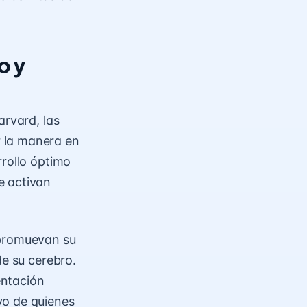
o y
arvard, las
 la manera en
rrollo óptimo
e activan
 promuevan su
de su cerebro.
entación
vo
de quienes