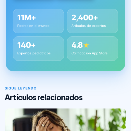
11M+
2,400+
Padres en el mundo
Artículos de expertos
140+
4.8
★
Expertos pediátricos
Calificación App Store
SIGUE LEYENDO
Artículos relacionados