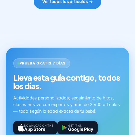
Ver todos los artículos →
PRUEBA GRATIS 7 DÍAS
Lleva esta guía contigo, todos
los días.
Actividades personalizadas, seguimiento de hitos,
clases en vivo con expertos y más de 2,400 artículos
— todo según la edad exacta de tu bebé.
DOWNLOAD ON THE
GET IT ON
App Store
Google Play