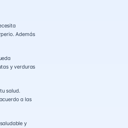
ecesita
rperio. Además
pueda
utas y verduras
tu salud.
acuerdo a las
saludable y