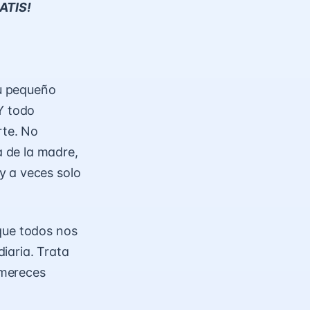
RATIS!
u pequeño
¡Y todo
rte. No
 de la madre,
y a veces solo
que todos nos
iaria. Trata
 mereces