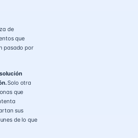
eza de
ientos que
an pasado por
solución
ón.
Solo otra
monas que
ntenta
artan sus
unes de lo que