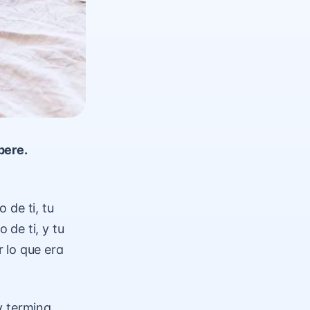
pere.
 de ti, tu
de ti, y tu
 lo que era
y termina