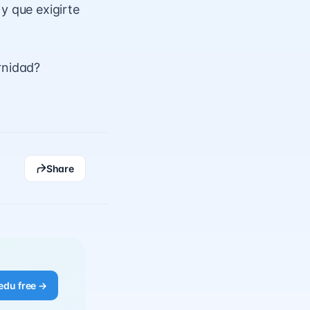
y que exigirte
rnidad?
Share
edu free →