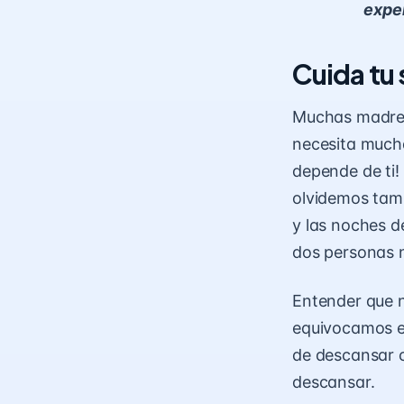
exper
Cuida tu
Muchas madres
necesita mucha
depende de ti!
olvidemos tam
y las noches d
dos personas n
Entender que n
equivocamos es
de descansar 
descansar.