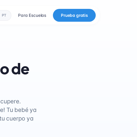
Para Escuelas
Prueba gratis
PT
io de
ecupere.
e! Tu bebé ya
 tu cuerpo ya