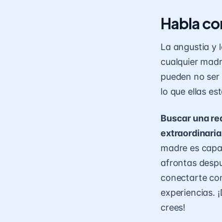
Habla co
La angustia y 
cualquier madr
pueden no ser 
lo que ellas e
Buscar una re
extraordinaria
madre es capa
afrontas despu
conectarte con
experiencias. 
crees!