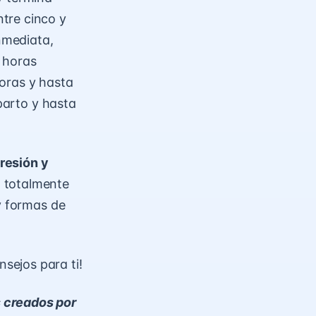
tre cinco y
inmediata,
 horas
oras y hasta
 parto y hasta
resión
y
 totalmente
y formas de
sejos para ti!
s creados por