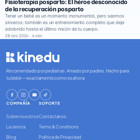
Fisioterapia posparto: El héroe desconocido
de la recuperación posparto
Tener un bebé es un momento monumental, pero seamos
sinceros: también es un entrenamiento completo que deja
adolorido hasta el último rincón de tu cuerpo.
28 nov 2024 · 4 min
Recomendado por pediatras. Amado por padres. Hecho para
tu bebé — exactamente como es ahora.
COMPAÑÍA
SOPORTE
Sobre nosotros
Contáctanos
La ciencia
Terms & Conditions
Blog
Política de Privacidad