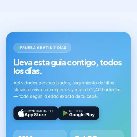
PRUEBA GRATIS 7 DÍAS
Lleva esta guía contigo, todos
los días.
Actividades personalizadas, seguimiento de hitos,
clases en vivo con expertos y más de 2,400 artículos
— todo según la edad exacta de tu bebé.
DOWNLOAD ON THE
GET IT ON
App Store
Google Play