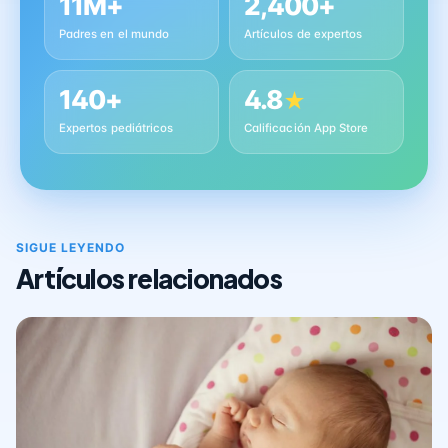
11M+
2,400+
Padres en el mundo
Artículos de expertos
140+
4.8
★
Expertos pediátricos
Calificación App Store
SIGUE LEYENDO
Artículos relacionados