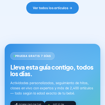
Ver todos los artículos →
PRUEBA GRATIS 7 DÍAS
Lleva esta guía contigo, todos
los días.
Actividades personalizadas, seguimiento de hitos,
clases en vivo con expertos y más de 2,400 artículos
— todo según la edad exacta de tu bebé.
DOWNLOAD ON THE
GET IT ON