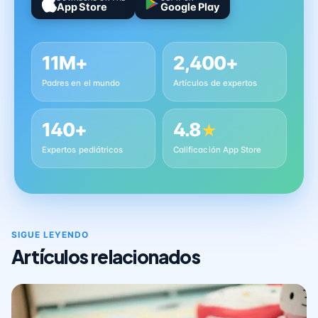
App Store
Google Play
11M+
2,400+
Padres en el mundo
Artículos de expertos
140+
4.8
★
Expertos pediátricos
Calificación App Store
SIGUE LEYENDO
Artículos relacionados