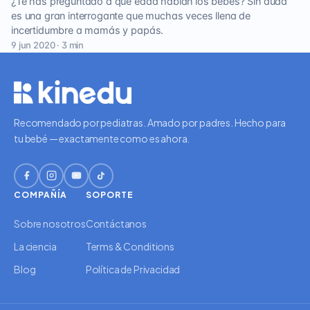
¿Te has preguntado a qué edad hablan los bebés? Sin duda
es una gran interrogante que muchas veces llena de
incertidumbre a mamás y papás.
9 jun 2020 · 3 min
Recomendado por pediatras. Amado por padres. Hecho para
tu bebé — exactamente como es ahora.
COMPAÑÍA
SOPORTE
Sobre nosotros
Contáctanos
La ciencia
Terms & Conditions
Blog
Política de Privacidad