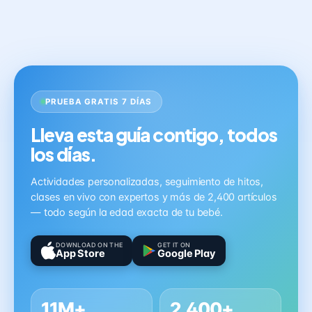
PRUEBA GRATIS 7 DÍAS
Lleva esta guía contigo, todos
los días.
Actividades personalizadas, seguimiento de hitos,
clases en vivo con expertos y más de 2,400 artículos
— todo según la edad exacta de tu bebé.
DOWNLOAD ON THE
GET IT ON
App Store
Google Play
11M+
2,400+