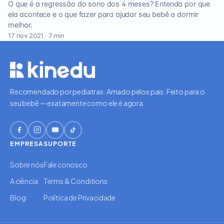
O que é a regressão do sono dos 4 meses? Entenda por que
ela acontece e o que fazer para ajudar seu bebê a dormir
melhor.
17 nov 2021 · 7 min
Recomendado por pediatras. Amado pelos pais. Feito para o
seu bebê — exatamente como ele é agora.
EMPRESA
SUPORTE
Sobre nós
Fale conosco
A ciência
Terms & Conditions
Blog
Política de Privacidade