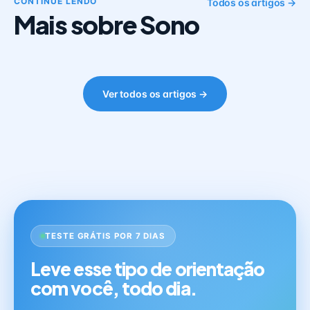
CONTINUE LENDO
Todos os artigos →
Mais sobre Sono
Ver todos os artigos →
TESTE GRÁTIS POR 7 DIAS
Leve esse tipo de orientação
com você, todo dia.