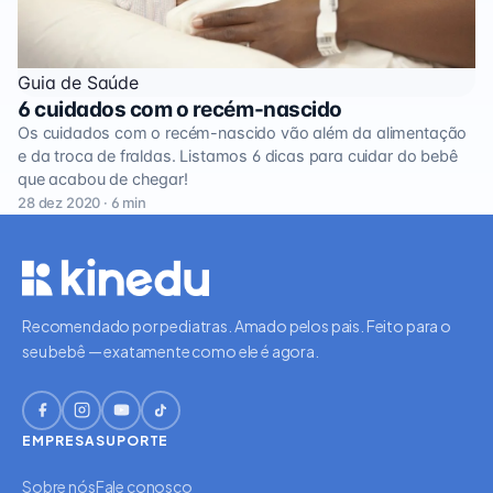
Guia de Saúde
6 cuidados com o recém-nascido
Os cuidados com o recém-nascido vão além da alimentação
e da troca de fraldas. Listamos 6 dicas para cuidar do bebê
que acabou de chegar!
28 dez 2020 · 6 min
Recomendado por pediatras. Amado pelos pais. Feito para o
seu bebê — exatamente como ele é agora.
EMPRESA
SUPORTE
Sobre nós
Fale conosco