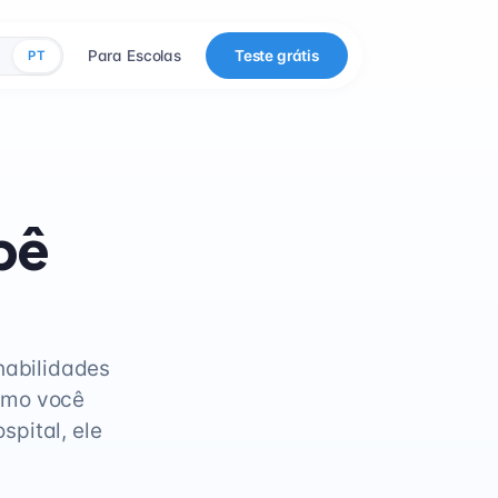
Para Escolas
Teste grátis
PT
bê
habilidades
omo você
pital, ele