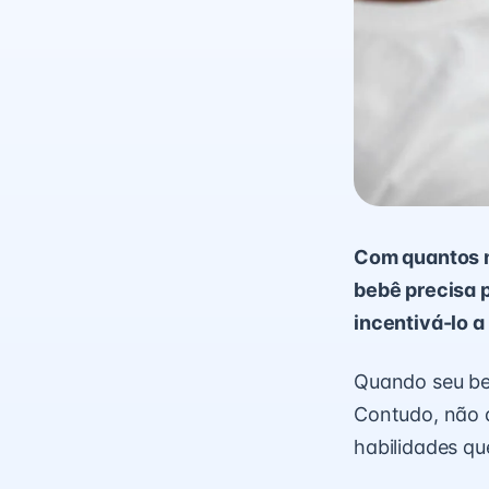
Com quantos m
bebê precisa 
incentivá-lo a 
Quando seu beb
Contudo, não 
habilidades qu