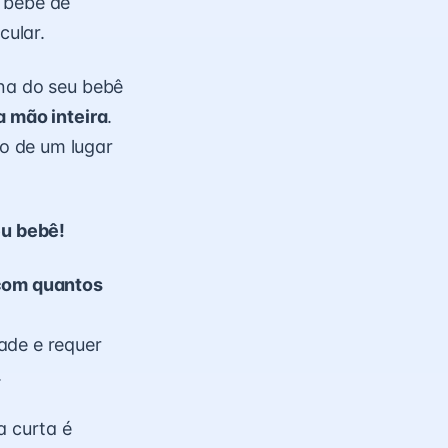
 bebê de
cular.
ina do seu bebê
a mão inteira
.
o de um lugar
u bebê!
com quantos
ade e requer
.
a curta é