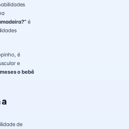
abilidades
ma
amadeira?”
é
lidades
pinho, é
scular e
 meses o bebê
 a
lidade de