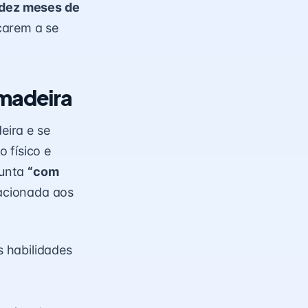
 dez meses de
çarem a se
amadeira
eira e se
 físico e
gunta
“com
acionada aos
 habilidades