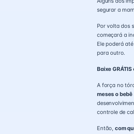
Alguns dos imp
segurar a mam
Por volta dos 
começará a inc
Ele poderá at
para outro.
Baixe GRÁTIS 
A força no tór
meses o bebê
desenvolviment
controle de c
Então,
com qu