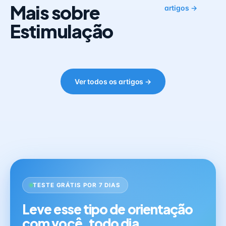
Mais sobre
artigos →
Estimulação
Ver todos os artigos →
TESTE GRÁTIS POR 7 DIAS
Leve esse tipo de orientação
com você, todo dia.