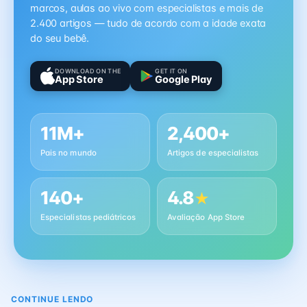
marcos, aulas ao vivo com especialistas e mais de
2.400 artigos — tudo de acordo com a idade exata
do seu bebê.
DOWNLOAD ON THE
GET IT ON
App Store
Google Play
11M+
2,400+
Pais no mundo
Artigos de especialistas
140+
4.8
★
Especialistas pediátricos
Avaliação App Store
CONTINUE LENDO