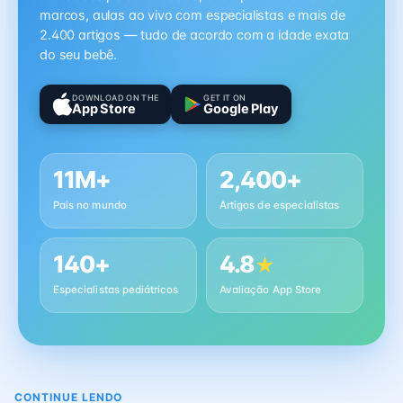
marcos, aulas ao vivo com especialistas e mais de
2.400 artigos — tudo de acordo com a idade exata
do seu bebê.
DOWNLOAD ON THE
GET IT ON
App Store
Google Play
11M+
2,400+
Pais no mundo
Artigos de especialistas
140+
4.8
★
Especialistas pediátricos
Avaliação App Store
CONTINUE LENDO