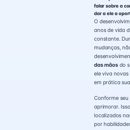
falar sobre a co
dar a ele a opo
O desenvolvime
anos de vida d
constante. Dur
mudanças, nã
desenvolvimen
das mãos
do s
ele viva novas
em prática sua
Conforme seu 
aprimorar. Iss
localizados n
por habilidade