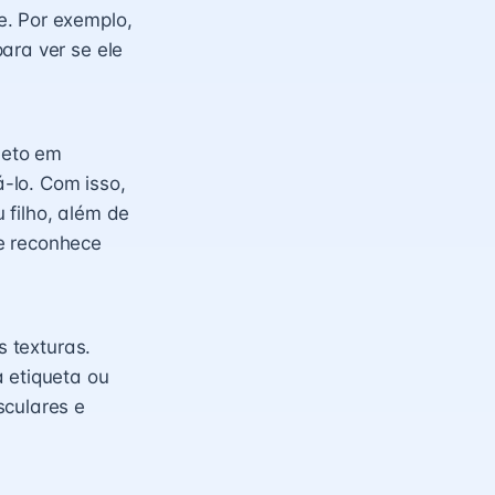
e. Por exemplo,
ara ver se ele
jeto em
-lo. Com isso,
 filho, além de
e reconhece
s texturas.
a etiqueta ou
sculares e