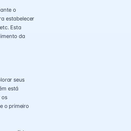
rante o
ra estabelecer
etc. Esta
vimento da
lorar seus
bém está
 os
e o primeiro