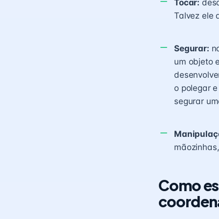
Tocar:
desd
Talvez ele 
Segurar:
no
um objeto e
desenvolve
o polegar e
segurar uma
Manipulaç
mãozinhas,
Como est
coorden