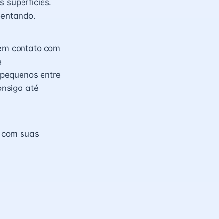
 superfícies.
mentando.
 em contato com
e
 pequenos entre
consiga até
s com suas