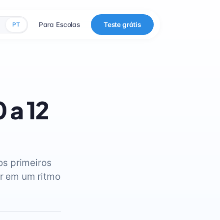
Para Escolas
Teste grátis
PT
 a 12
os primeiros
er em um ritmo