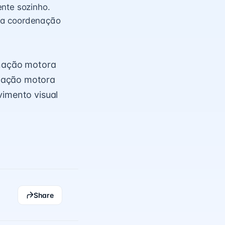
ente sozinho.
sua coordenação
enação motora
enação motora
vimento visual
Share