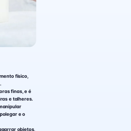
mento físico,
.
as finas, e é
ras e talheres.
manipular
polegar e o
garrar objetos,