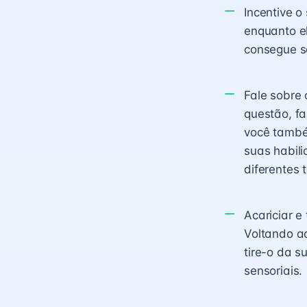
Incentive o
enquanto el
consegue se
Fale sobre 
questão, f
você também
suas habil
diferentes 
Acariciar e
Voltando ao
tire-o da s
sensoriais.