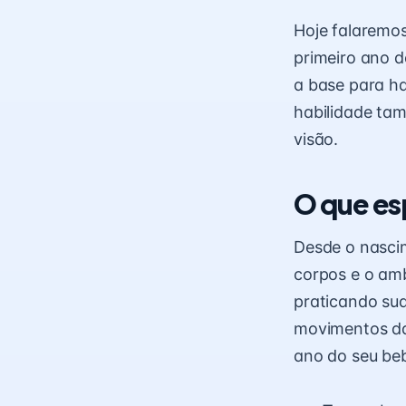
Hoje falaremo
primeiro ano d
a base para ha
habilidade ta
visão.
O que es
Desde o nasci
corpos e o amb
praticando sua
movimentos da
ano do seu beb