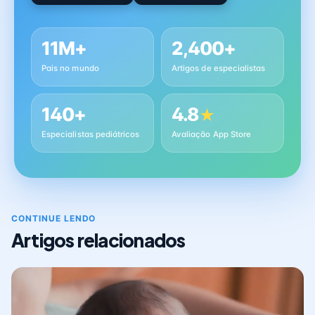
11M+
2,400+
Pais no mundo
Artigos de especialistas
140+
4.8
★
Especialistas pediátricos
Avaliação App Store
CONTINUE LENDO
Artigos relacionados