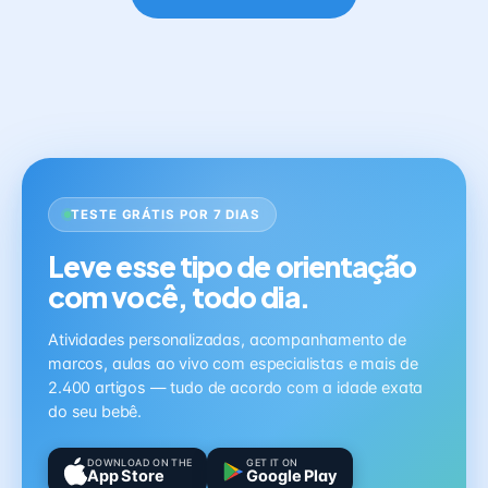
TESTE GRÁTIS POR 7 DIAS
Leve esse tipo de orientação
com você, todo dia.
Atividades personalizadas, acompanhamento de
marcos, aulas ao vivo com especialistas e mais de
2.400 artigos — tudo de acordo com a idade exata
do seu bebê.
DOWNLOAD ON THE
GET IT ON
App Store
Google Play