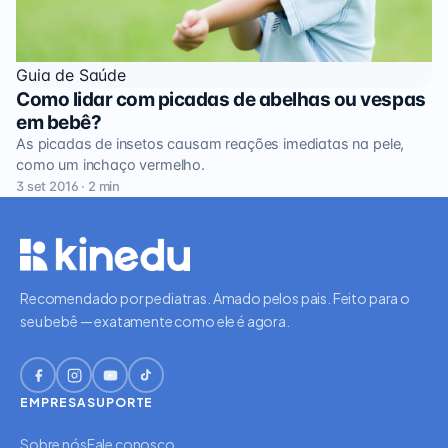
Guia de Saúde
Como lidar com picadas de abelhas ou vespas
em bebê?
As picadas de insetos causam reações imediatas na pele,
como um inchaço vermelho.
3 set 2016 · 2 min
Recomendado por pediatras. Amado pelos pais. Feito para o
seu bebê — exatamente como ele é agora.
EMPRESA
SUPORTE
Sobre nós
Fale conosco