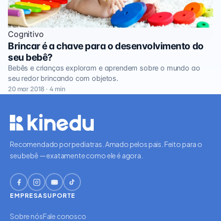
Cognitivo
Brincar é a chave para o desenvolvimento do
seu bebê?
Bebês e crianças exploram e aprendem sobre o mundo ao
seu redor brincando com objetos.
20 mar 2018 · 4 min
Recomendado por pediatras. Amado pelos pais. Feito para o
seu bebê — exatamente como ele é agora.
EMPRESA
SUPORTE
Sobre nós
Fale conosco