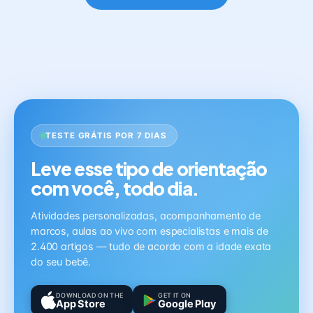
TESTE GRÁTIS POR 7 DIAS
Leve esse tipo de orientação
com você, todo dia.
Atividades personalizadas, acompanhamento de
marcos, aulas ao vivo com especialistas e mais de
2.400 artigos — tudo de acordo com a idade exata
do seu bebê.
DOWNLOAD ON THE
GET IT ON
App Store
Google Play