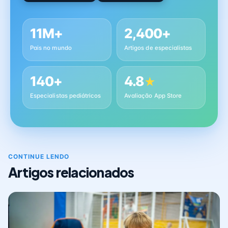
11M+
2,400+
Pais no mundo
Artigos de especialistas
140+
4.8
★
Especialistas pediátricos
Avaliação App Store
CONTINUE LENDO
Artigos relacionados