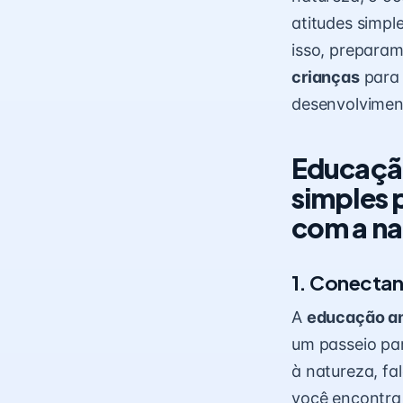
atitudes simpl
isso, preparam
crianças
para 
desenvolviment
Educação
simples p
com a na
1. Conectan
A
educação a
um passeio pa
à natureza, fa
você encontra