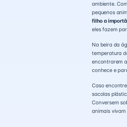
ambiente. Com
pequenos anim
filho a import
eles fazem pa
Na beira da á
temperatura da
encontrarem av
conhece e par
Caso encontre
sacolas plásti
Conversem sob
animais vivam