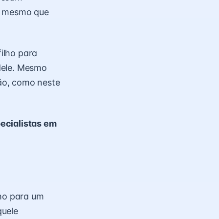
a, mesmo que
ilho para
dele. Mesmo
ão, como neste
ecialistas em
lho para um
quele