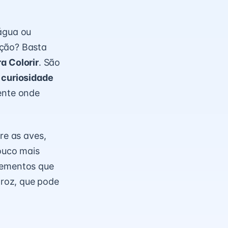
 água ou
ação? Basta
ra Colorir
. São
 curiosidade
iente onde
re as aves,
pouco mais
elementos que
roz, que pode