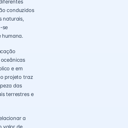
diferentes
são conduzidos
 naturais,
o-se
ie humana.
ducação
 oceânicas
lico e em
 o projeto traz
impeza das
s terrestres e
lacionar a
o valor de