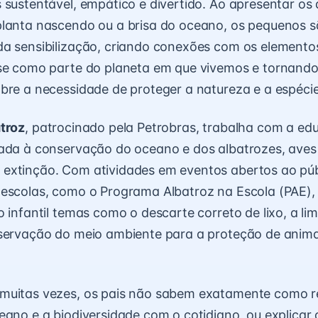
 sustentável, empático e divertido. Ao apresentar os 
planta nascendo ou a brisa do oceano, os pequenos 
a sensibilização, criando conexões com os elementos
-se como parte do planeta em que vivemos e tornand
bre a necessidade de proteger a natureza e a espéc
atroz
, patrocinado pela Petrobras, trabalha com a e
tada à conservação do oceano e dos albatrozes, aves
extinção. Com atividades em eventos abertos ao púb
 escolas, como o
Programa Albatroz na Escola (PAE)
,
o infantil temas como o descarte correto de lixo, a l
servação do meio ambiente para a proteção de animai
muitas vezes, os pais não sabem exatamente como re
eano e a biodiversidade com o cotidiano, ou explicar 