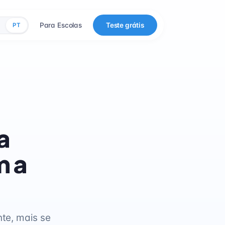
Para Escolas
Teste grátis
PT
a
m a
te, mais se