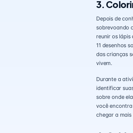
3. Color
Depois de conh
sobrevoando o 
reunir os lápis
11 desenhos so
das crianças s
vivem.
Durante a ativ
identificar su
sobre onde ela
você encontra
chegar a mais 