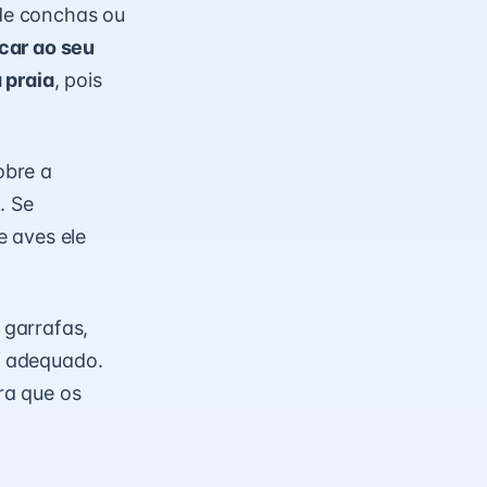
de conchas ou
car ao seu
 praia
, pois
obre a
. Se
 aves ele
 garrafas,
al adequado.
ra que os