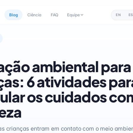
Blog
Ciência
FAQ
Equipe
EN
ES
ção ambiental para
ças: 6 atividades par
ular os cuidados co
eza
as crianças entram em contato com o meio ambien