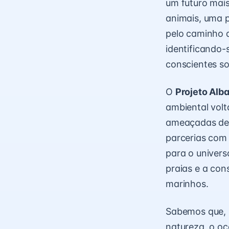
um futuro mais
animais, uma 
pelo caminho d
identificando
conscientes so
O
Projeto Alb
ambiental vol
ameaçadas de 
parcerias com
para o univers
praias e a con
marinhos.
Sabemos que, 
natureza, o oc