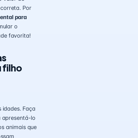
correta. Por
ental para
mular o
de favorita!
as
 filho
s idades. Faça
 apresentá-lo
os animais que
possam