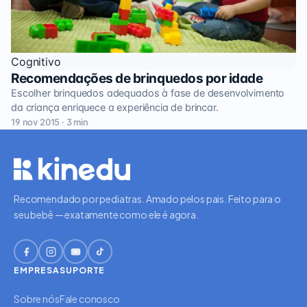
Cognitivo
Recomendações de brinquedos por idade
Escolher brinquedos adequados à fase de desenvolvimento
da criança enriquece a experiência de brincar.
19 nov 2015 · 3 min
Recomendado por pediatras. Amado pelos pais. Feito para o
seu bebê — exatamente como ele é agora.
EMPRESA
SUPORTE
Sobre nós
Fale conosco