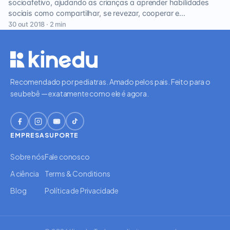
socioafetivo, ajudando as crianças a aprender habilidades
sociais como compartilhar, se revezar, cooperar e…
30 out 2018 · 2 min
Recomendado por pediatras. Amado pelos pais. Feito para o
seu bebê — exatamente como ele é agora.
EMPRESA
SUPORTE
Sobre nós
Fale conosco
A ciência
Terms & Conditions
Blog
Política de Privacidade