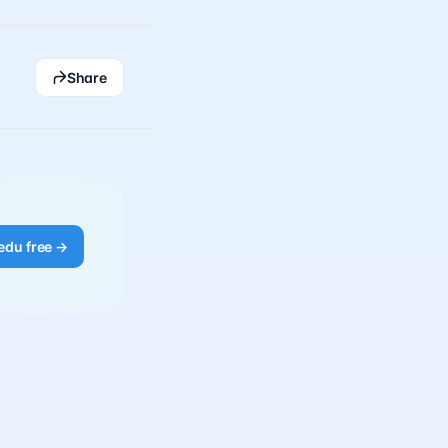
Share
edu free →