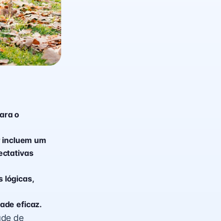
ara o
r incluem um
ectativas
 lógicas,
ade eficaz.
ade de