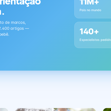
orientação
11M+
a.
Pais no mundo
to de marcos,
2.400 artigos —
140+
bebê.
Especialistas pediát