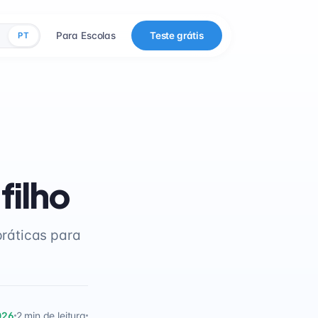
Para Escolas
Teste grátis
PT
filho
ráticas para
026
2 min de leitura