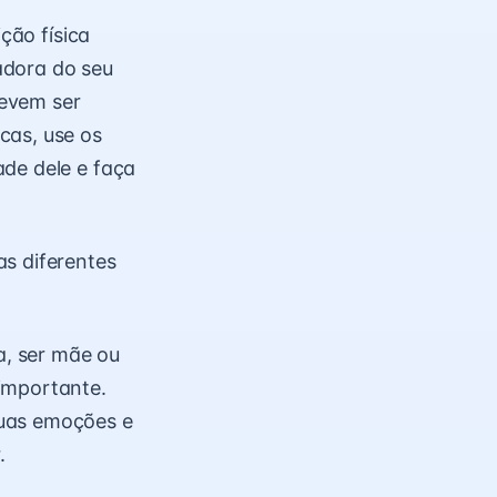
ção física
adora do seu
devem ser
cas, use os
ade dele e faça
as diferentes
, ser mãe ou
importante.
suas emoções e
.