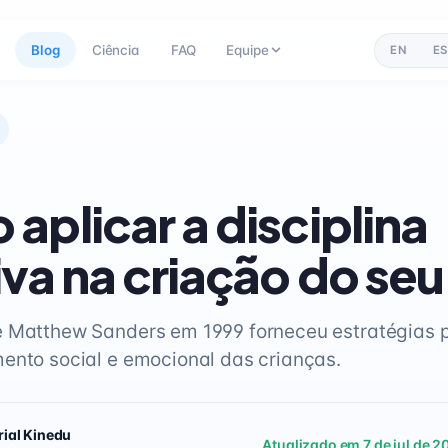
Blog
Ciência
FAQ
Equipe
EN
ES
aplicar a disciplina
iva na criação do seu 
 Matthew Sanders em 1999 forneceu estratégias p
ento social e emocional das crianças.
rial Kinedu
Atualizado em 7 de jul de 2