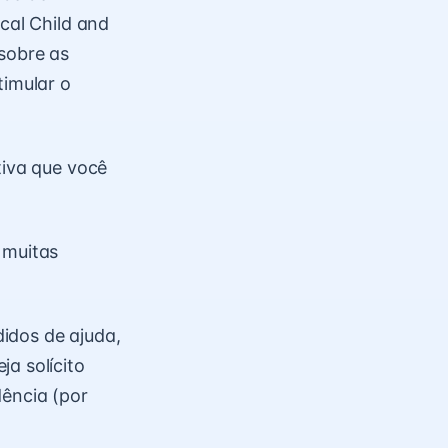
cal Child and
sobre as
timular o
tiva que você
 muitas
idos de ajuda,
a solícito
dência (por