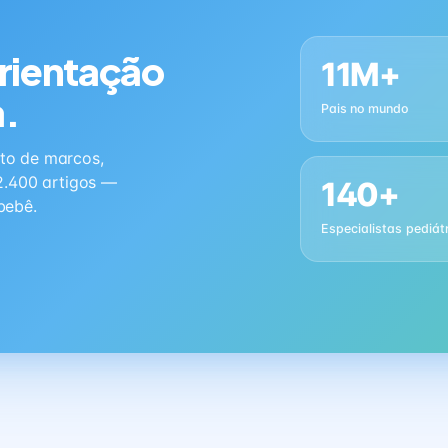
orientação
11M+
a.
Pais no mundo
to de marcos,
2.400 artigos —
140+
bebê.
Especialistas pediát