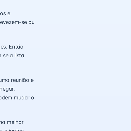
ios e
 revezem-se ou
tes. Então
se a lista
uma reunião e
hegar.
podem mudar o
ona melhor
 e juntos,