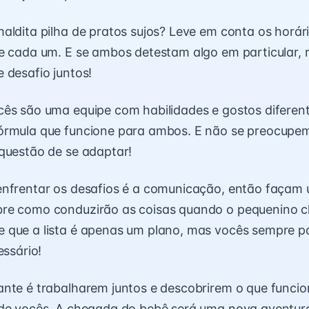
aldita pilha de pratos sujos? Leve em conta os horár
e cada um. E se ambos detestam algo em particular,
 desafio juntos!
ês são uma equipe com habilidades e gostos diferen
rmula que funcione para ambos. E não se preocupem 
questão de se adaptar!
enfrentar os desafios é a comunicação, então façam 
re como conduzirão as coisas quando o pequenino c
 que a lista é apenas um plano, mas vocês sempre 
essário!
nte é trabalharem juntos e descobrirem o que funci
de vocês. A chegada do bebê será uma nova aventura,