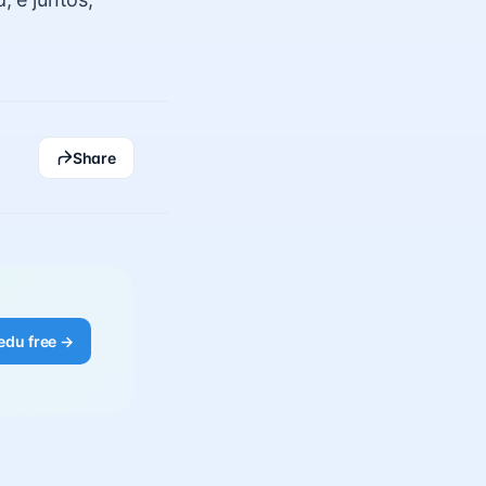
Share
edu free →