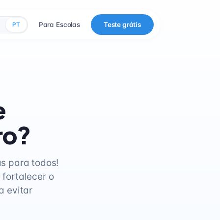
Para Escolas
Teste grátis
PT
e
ro?
s para todos!
fortalecer o
a evitar