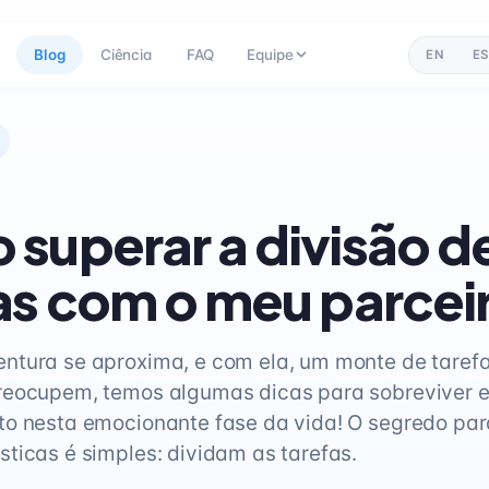
Blog
Ciência
FAQ
Equipe
EN
ES
superar a divisão d
as com o meu parcei
tura se aproxima, e com ela, um monte de tarefa
eocupem, temos algumas dicas para sobreviver e 
o nesta emocionante fase da vida! O segredo par
ticas é simples: dividam as tarefas.