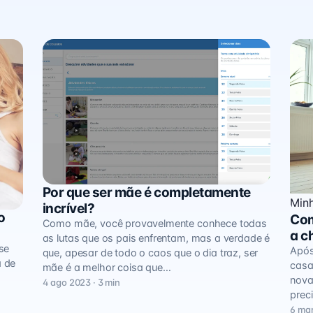
Por que ser mãe é completamente
Minha Família
Minh
incrível?
o
Com
Como mãe, você provavelmente conhece todas
a c
as lutas que os pais enfrentam, mas a verdade é
se
Após
que, apesar de todo o caos que o dia traz, ser
a de
casa
mãe é a melhor coisa que…
nova
4 ago 2023 · 3 min
prec
6 mar