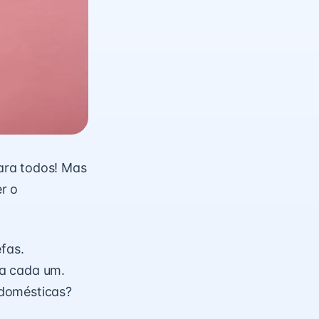
ara todos! Mas
r o
fas.
ra cada um.
 domésticas?