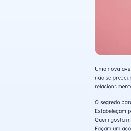
Uma nova aven
não se preocup
relacionament
O segredo para
Estabeleçam p
Quem gosta ma
Façam um acor