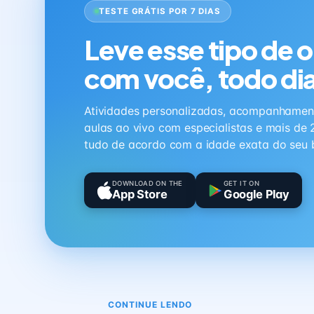
TESTE GRÁTIS POR 7 DIAS
Leve esse tipo de 
com você, todo di
Atividades personalizadas, acompanhamen
aulas ao vivo com especialistas e mais de 
tudo de acordo com a idade exata do seu 
DOWNLOAD ON THE
GET IT ON
App Store
Google Play
CONTINUE LENDO