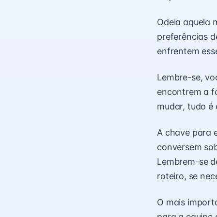
Odeia aquela m
preferências d
enfrentem esse
Lembre-se, voc
encontrem a fó
mudar, tudo é 
A chave para 
conversem sob
Lembrem-se de
roteiro, se nec
O mais importa
para a equipe 