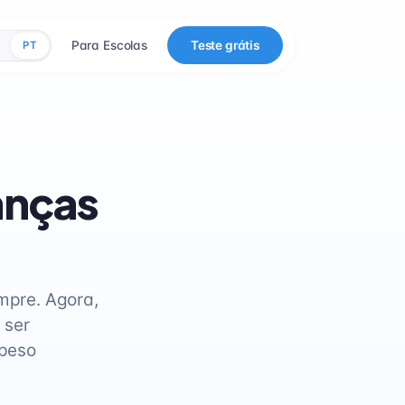
Para Escolas
Teste grátis
PT
anças
mpre. Agora,
 ser
 peso