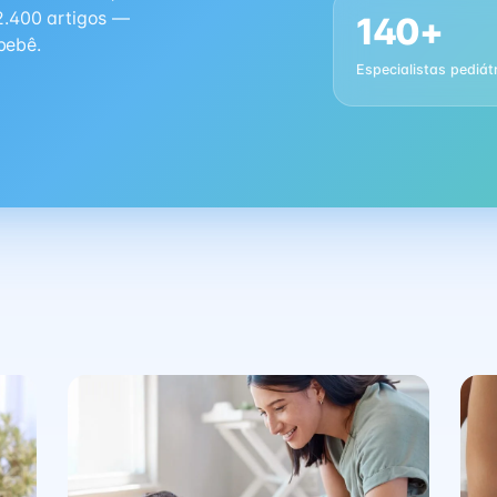
2.400 artigos —
140+
bebê.
Especialistas pediát