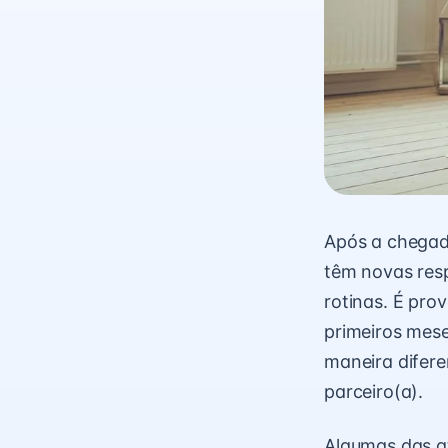
Após a chegad
têm novas res
rotinas. É pro
primeiros mes
maneira difere
parceiro(a).
Algumas das a