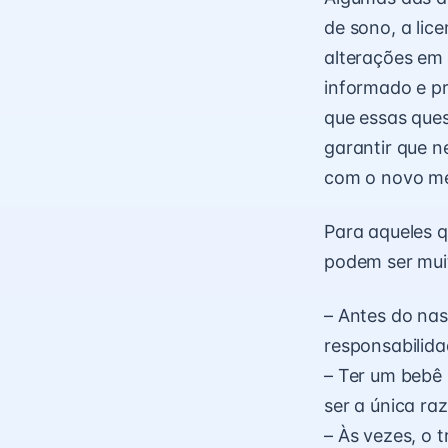
de sono, a lic
alterações em 
informado e p
que essas ques
garantir que 
com o novo me
Para aqueles q
podem ser muit
– Antes do na
responsabilid
– Ter um bebê
ser a única raz
– Às vezes, o 