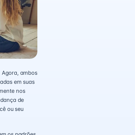
. Agora, ambos
dadas em suas
lmente nos
udança de
ocê ou seu
uem os padrões