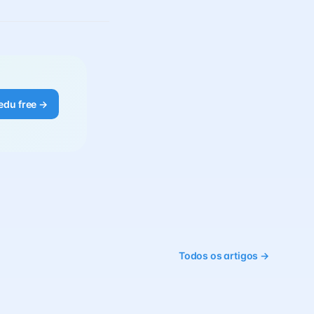
edu free →
Todos os artigos →