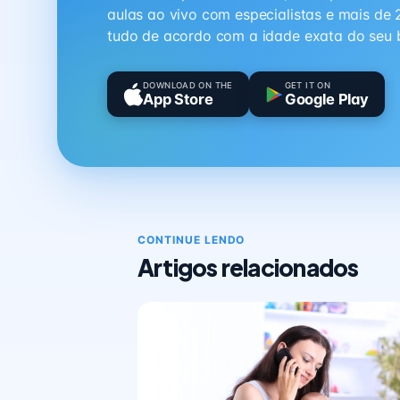
aulas ao vivo com especialistas e mais de 
tudo de acordo com a idade exata do seu 
DOWNLOAD ON THE
GET IT ON
App Store
Google Play
CONTINUE LENDO
Artigos relacionados