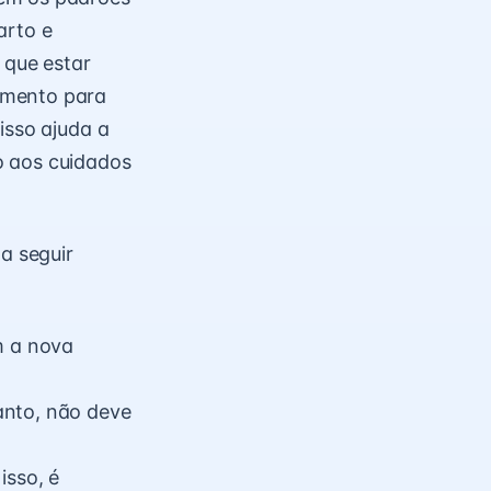
arto e
 que estar
amento para
isso ajuda a
o aos cuidados
a seguir
m a nova
anto, não deve
isso, é