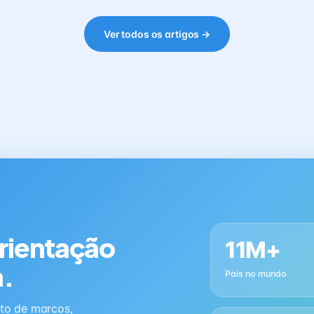
Ver todos os artigos →
orientação
11M+
a.
Pais no mundo
to de marcos,