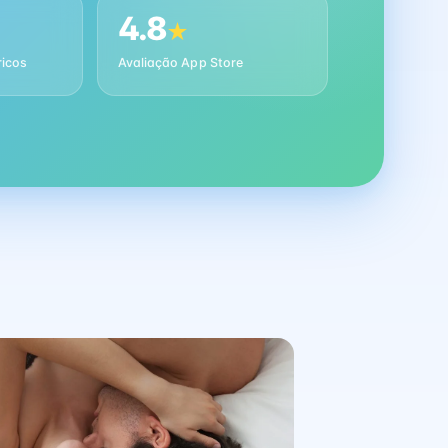
4.8
★
ricos
Avaliação App Store