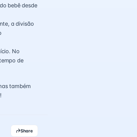
 do bebê desde
te, a divisão
o
ício. No
 tempo de
 mas também
!
Share