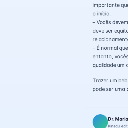
importante qu
o início.
– Vocês devem 
deve ser equit
relacionament
– É normal que
entanto, você
qualidade um a
Trazer um beb
pode ser uma 
Dr. Mari
Kinedu edit